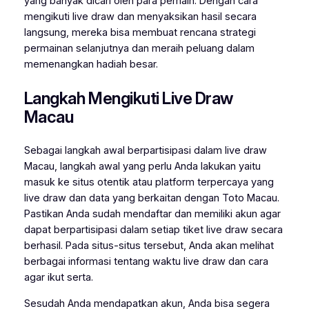
yang banyak dicari oleh para pemain. Dengan cara
mengikuti live draw dan menyaksikan hasil secara
langsung, mereka bisa membuat rencana strategi
permainan selanjutnya dan meraih peluang dalam
memenangkan hadiah besar.
Langkah Mengikuti Live Draw
Macau
Sebagai langkah awal berpartisipasi dalam live draw
Macau, langkah awal yang perlu Anda lakukan yaitu
masuk ke situs otentik atau platform terpercaya yang
live draw dan data yang berkaitan dengan Toto Macau.
Pastikan Anda sudah mendaftar dan memiliki akun agar
dapat berpartisipasi dalam setiap tiket live draw secara
berhasil. Pada situs-situs tersebut, Anda akan melihat
berbagai informasi tentang waktu live draw dan cara
agar ikut serta.
Sesudah Anda mendapatkan akun, Anda bisa segera