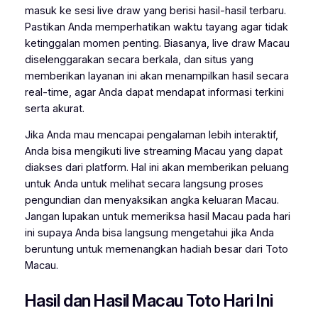
masuk ke sesi live draw yang berisi hasil-hasil terbaru.
Pastikan Anda memperhatikan waktu tayang agar tidak
ketinggalan momen penting. Biasanya, live draw Macau
diselenggarakan secara berkala, dan situs yang
memberikan layanan ini akan menampilkan hasil secara
real-time, agar Anda dapat mendapat informasi terkini
serta akurat.
Jika Anda mau mencapai pengalaman lebih interaktif,
Anda bisa mengikuti live streaming Macau yang dapat
diakses dari platform. Hal ini akan memberikan peluang
untuk Anda untuk melihat secara langsung proses
pengundian dan menyaksikan angka keluaran Macau.
Jangan lupakan untuk memeriksa hasil Macau pada hari
ini supaya Anda bisa langsung mengetahui jika Anda
beruntung untuk memenangkan hadiah besar dari Toto
Macau.
Hasil dan Hasil Macau Toto Hari Ini