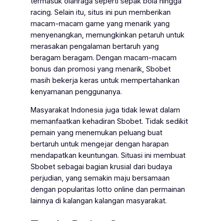
termasuk olahraga seperti sepak bola hingga
racing. Selain itu, situs ini pun memberikan
macam-macam game yang menarik yang
menyenangkan, memungkinkan petaruh untuk
merasakan pengalaman bertaruh yang
beragam beragam. Dengan macam-macam
bonus dan promosi yang menarik, Sbobet
masih bekerja keras untuk mempertahankan
kenyamanan penggunanya.
Masyarakat Indonesia juga tidak lewat dalam
memanfaatkan kehadiran Sbobet. Tidak sedikit
pemain yang menemukan peluang buat
bertaruh untuk mengejar dengan harapan
mendapatkan keuntungan. Situasi ini membuat
Sbobet sebagai bagian krusial dari budaya
perjudian, yang semakin maju bersamaan
dengan popularitas lotto online dan permainan
lainnya di kalangan kalangan masyarakat.