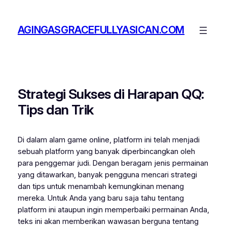
Skip
to
AGINGASGRACEFULLYASICAN.COM
content
Strategi Sukses di Harapan QQ:
Tips dan Trik
Di dalam alam game online, platform ini telah menjadi
sebuah platform yang banyak diperbincangkan oleh
para penggemar judi. Dengan beragam jenis permainan
yang ditawarkan, banyak pengguna mencari strategi
dan tips untuk menambah kemungkinan menang
mereka. Untuk Anda yang baru saja tahu tentang
platform ini ataupun ingin memperbaiki permainan Anda,
teks ini akan memberikan wawasan berguna tentang