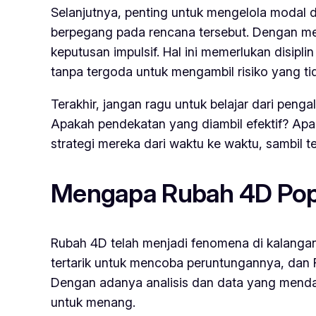
Selanjutnya, penting untuk mengelola modal 
berpegang pada rencana tersebut. Dengan men
keputusan impulsif. Hal ini memerlukan disipl
tanpa tergoda untuk mengambil risiko yang tid
Terakhir, jangan ragu untuk belajar dari peng
Apakah pendekatan yang diambil efektif? Apak
strategi mereka dari waktu ke waktu, sambil
Mengapa Rubah 4D Pop
Rubah 4D telah menjadi fenomena di kalangan
tertarik untuk mencoba peruntungannya, dan
Dengan adanya analisis dan data yang menda
untuk menang.