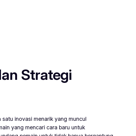
an Strategi
h satu inovasi menarik yang muncul
ain yang mencari cara baru untuk
ndang pemain untuk tidak hanya bergantung