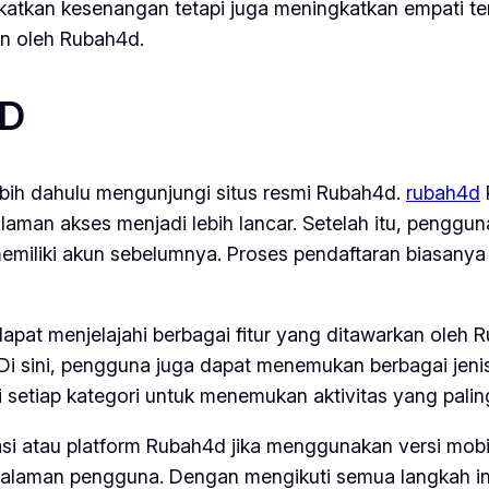
ingkatkan kesenangan tetapi juga meningkatkan empati t
n oleh Rubah4d.
4D
bih dahulu mengunjungi situs resmi Rubah4d.
rubah4d
laman akses menjadi lebih lancar. Setelah itu, penggu
memiliki akun sebelumnya. Proses pendaftaran biasany
 dapat menjelajahi berbagai fitur yang ditawarkan ol
Di sini, pengguna juga dapat menemukan berbagai jeni
 setiap kategori untuk menemukan aktivitas yang palin
ikasi atau platform Rubah4d jika menggunakan versi mo
ngalaman pengguna. Dengan mengikuti semua langkah 