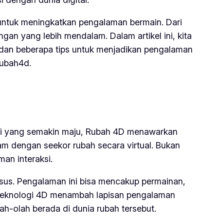
untuk meningkatkan pengalaman bermain. Dari
an yang lebih mendalam. Dalam artikel ini, kita
dan beberapa tips untuk menjadikan pengalaman
Rubah4d.
ogi yang semakin maju, Rubah 4D menawarkan
m dengan seekor rubah secara virtual. Bukan
an interaksi.
usus. Pengalaman ini bisa mencakup permainan,
a. Teknologi 4D menambah lapisan pengalaman
-olah berada di dunia rubah tersebut.