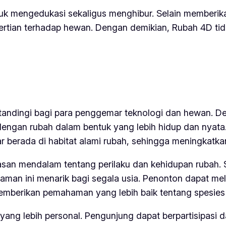
 mengedukasi sekaligus menghibur. Selain memberikan 
tian terhadap hewan. Dengan demikian, Rubah 4D tida
ndingi bagi para penggemar teknologi dan hewan. De
engan rubah dalam bentuk yang lebih hidup dan nyata.
r berada di habitat alami rubah, sehingga meningkat
an mendalam tentang perilaku dan kehidupan rubah. Se
aman ini menarik bagi segala usia. Penonton dapat mel
emberikan pemahaman yang lebih baik tentang spesies i
i yang lebih personal. Pengunjung dapat berpartisipas