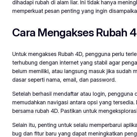
dihadapi rubah di alam liar. Ini tidak hanya men
memperkuat pesan penting yang ingin disampaika
Cara Mengakses Rubah 
Untuk mengakses Rubah 4D, pengguna perlu terle
terhubung dengan internet yang stabil agar penga
belum memiliki, atau langsung masuk jika sudah 
dasar seperti nama, email, dan password.
Setelah berhasil mendaftar atau login, pengguna
memudahkan navigasi antara opsi yang tersedia. 
bersama rubah 4D. Pastikan untuk mengeksplorasi
Selain itu, penting untuk selalu memperbarui apl
bug dan fitur baru yang dapat meningkatkan pe