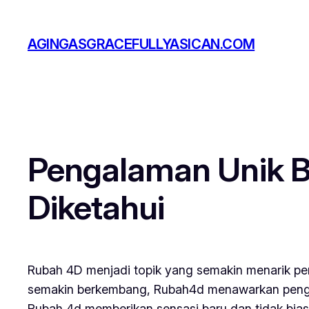
Skip
to
AGINGASGRACEFULLYASICAN.COM
content
Pengalaman Unik B
Diketahui
Rubah 4D menjadi topik yang semakin menarik per
semakin berkembang, Rubah4d menawarkan penga
Rubah 4d memberikan sensasi baru dan tidak biasa