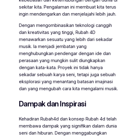
sekitar kita. Pengalaman ini membuat kita terus
ingin mendengarkan dan menjelajahi lebih jauh.
Dengan mengombinasikan teknologi canggih
dan kreativitas yang tinggi, Rubah 4D
menawarkan sesuatu yang lebih dari sekadar
musik. Ia menjadi jembatan yang
menghubungkan pendengar dengan ide dan
perasaan yang mungkin sulit diungkapkan
dengan kata-kata. Proyek ini tidak hanya
sekadar sebuah karya seni, tetapi juga sebuah
eksplorasi yang menantang batasan imajinasi
dan yang mengubah cara kita mengalami musik.
Dampak dan Inspirasi
Kehadiran Rubah4d dan konsep Rubah 4d telah
membawa dampak yang signifikan dalam dunia
seni dan hiburan. Dengan menggabungkan