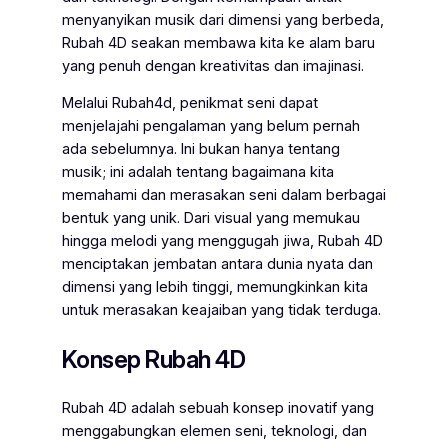
menyanyikan musik dari dimensi yang berbeda,
Rubah 4D seakan membawa kita ke alam baru
yang penuh dengan kreativitas dan imajinasi.
Melalui Rubah4d, penikmat seni dapat
menjelajahi pengalaman yang belum pernah
ada sebelumnya. Ini bukan hanya tentang
musik; ini adalah tentang bagaimana kita
memahami dan merasakan seni dalam berbagai
bentuk yang unik. Dari visual yang memukau
hingga melodi yang menggugah jiwa, Rubah 4D
menciptakan jembatan antara dunia nyata dan
dimensi yang lebih tinggi, memungkinkan kita
untuk merasakan keajaiban yang tidak terduga.
Konsep Rubah 4D
Rubah 4D adalah sebuah konsep inovatif yang
menggabungkan elemen seni, teknologi, dan