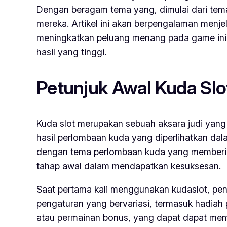
Dengan beragam tema yang, dimulai dari tem
mereka. Artikel ini akan berpengalaman menj
meningkatkan peluang menang pada game ini. A
hasil yang tinggi.
Petunjuk Awal Kuda Slo
Kuda slot merupakan sebuah aksara judi yang 
hasil perlombaan kuda yang diperlihatkan dal
dengan tema perlombaan kuda yang memberika
tahap awal dalam mendapatkan kesuksesan.
Saat pertama kali menggunakan kudaslot, pen
pengaturan yang bervariasi, termasuk hadiah p
atau permainan bonus, yang dapat dapat mem