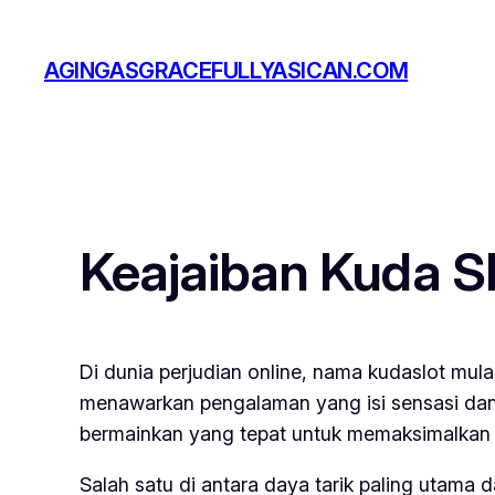
Skip
to
AGINGASGRACEFULLYASICAN.COM
content
Keajaiban Kuda S
Di dunia perjudian online, nama kudaslot mula
menawarkan pengalaman yang isi sensasi da
bermainkan yang tepat untuk memaksimalkan
Salah satu di antara daya tarik paling utama d