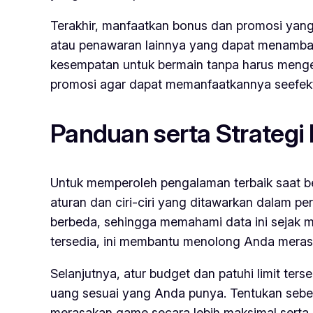
Terakhir, manfaatkan bonus dan promosi yang 
atau penawaran lainnya yang dapat menamba
kesempatan untuk bermain tanpa harus mengelu
promosi agar dapat memanfaatkannya seefekt
Panduan serta Strategi
Untuk memperoleh pengalaman terbaik saat be
aturan dan ciri-ciri yang ditawarkan dalam p
berbeda, sehingga memahami data ini sejak m
tersedia, ini membantu menolong Anda meras
Selanjutnya, atur budget dan patuhi limit te
uang sesuai yang Anda punya. Tentukan seber
merasakan game secara lebih maksimal serta 