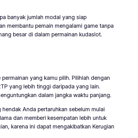
rapa banyak jumlah modal yang siap
n akan membantu pemain mengalami game tanpa
ang besar di dalam permainan kudaslot.
 permainan yang kamu pilih. Pilihlah dengan
P yang lebih tinggi daripada yang lain.
menguntungkan dalam jangka waktu panjang.
ng hendak Anda pertaruhkan sebelum mulai
h lama dan memberi kesempatan lebih untuk
an, karena ini dapat mengakibatkan Kerugian