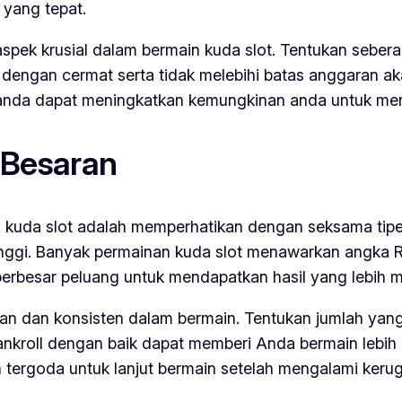
yang tepat.
 aspek krusial dalam bermain kuda slot. Tentukan sebe
main dengan cermat serta tidak melebihi batas anggara
 anda dapat meningkatkan kemungkinan anda untuk men
-Besaran
i kuda slot adalah memperhatikan dengan seksama tipe
inggi. Banyak permainan kuda slot menawarkan angka RT
erbesar peluang untuk mendapatkan hasil yang lebih 
ran dan konsisten dalam bermain. Tentukan jumlah ya
bankroll dengan baik dapat memberi Anda bermain lebi
rgoda untuk lanjut bermain setelah mengalami kerugi