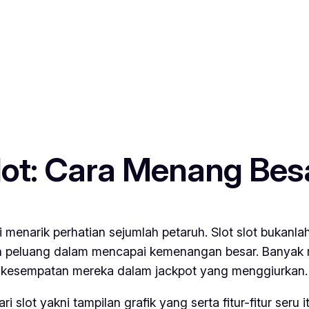
lot: Cara Menang Bes
i menarik perhatian sejumlah petaruh. Slot slot bukan
n peluang dalam mencapai kemenangan besar. Banyak m
 kesempatan mereka dalam jackpot yang menggiurkan.
ari slot yakni tampilan grafik yang serta fitur-fitur se