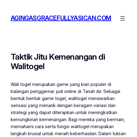
Skip
to
AGINGASGRACEFULLYASICAN.COM
content
Taktik Jitu Kemenangan di
Walitogel
Wali togel merupakan game yang kian populer di
kalangan penggemar judi online di Tanah Air. Sebagai
bentuk bentuk game togel, walitogel menawarkan
sensasi yang menarik dengan beragam variasi dan
strategi yang dapat diterapkan untuk meningkatkan
kemungkinan kemenangan. Bagi mereka yang bermain,
memahami cara serta fungsi walitogel merupakan
langkah krusial untuk meraih keberhasilan. Dalam tulisan