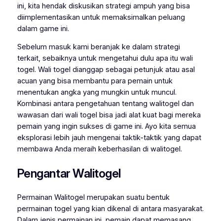
ini, kita hendak diskusikan strategi ampuh yang bisa
diimplementasikan untuk memaksimalkan peluang
dalam game ini.
Sebelum masuk kami beranjak ke dalam strategi
terkait, sebaiknya untuk mengetahui dulu apa itu wali
togel. Wali togel dianggap sebagai petunjuk atau asal
acuan yang bisa membantu para pemain untuk
menentukan angka yang mungkin untuk muncul.
Kombinasi antara pengetahuan tentang walitogel dan
wawasan dari wali togel bisa jadi alat kuat bagi mereka
pemain yang ingin sukses di game ini. Ayo kita semua
eksplorasi lebih jauh mengenai taktik-taktik yang dapat
membawa Anda meraih keberhasilan di walitogel.
Pengantar Walitogel
Permainan Walitogel merupakan suatu bentuk
permainan togel yang kian dikenal di antara masyarakat.
Dalam jenis permainan ini, pemain dapat memasang