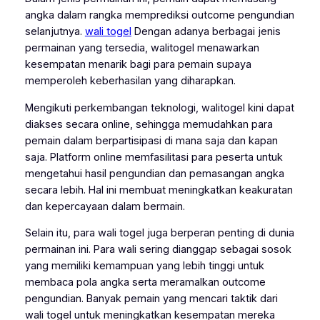
angka dalam rangka memprediksi outcome pengundian
selanjutnya.
wali togel
Dengan adanya berbagai jenis
permainan yang tersedia, walitogel menawarkan
kesempatan menarik bagi para pemain supaya
memperoleh keberhasilan yang diharapkan.
Mengikuti perkembangan teknologi, walitogel kini dapat
diakses secara online, sehingga memudahkan para
pemain dalam berpartisipasi di mana saja dan kapan
saja. Platform online memfasilitasi para peserta untuk
mengetahui hasil pengundian dan pemasangan angka
secara lebih. Hal ini membuat meningkatkan keakuratan
dan kepercayaan dalam bermain.
Selain itu, para wali togel juga berperan penting di dunia
permainan ini. Para wali sering dianggap sebagai sosok
yang memiliki kemampuan yang lebih tinggi untuk
membaca pola angka serta meramalkan outcome
pengundian. Banyak pemain yang mencari taktik dari
wali togel untuk meningkatkan kesempatan mereka