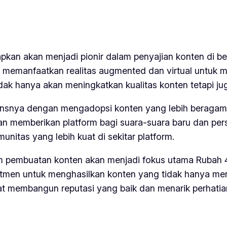
kan akan menjadi pionir dalam penyajian konten di be
 memanfaatkan realitas augmented dan virtual untuk
dak hanya akan meningkatkan kualitas konten tetapi ju
snya dengan mengadopsi konten yang lebih beragam da
 memberikan platform bagi suara-suara baru dan persp
unitas yang lebih kuat di sekitar platform.
alam pembuatan konten akan menjadi fokus utama Ruba
men untuk menghasilkan konten yang tidak hanya meng
at membangun reputasi yang baik dan menarik perhatian