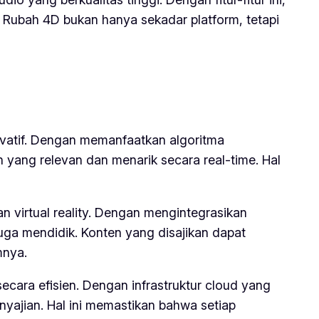
 Rubah 4D bukan hanya sekadar platform, tetapi
vatif. Dengan memanfaatkan algoritma
yang relevan dan menarik secara real-time. Hal
 virtual reality. Dengan mengintegrasikan
ga mendidik. Konten yang disajikan dapat
mnya.
cara efisien. Dengan infrastruktur cloud yang
yajian. Hal ini memastikan bahwa setiap