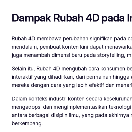
Dampak Rubah 4D pada In
Rubah 4D membawa perubahan signifikan pada car
mendalam, pembuat konten kini dapat menawarkan p
juga menambah dimensi baru pada storytelling, m
Selain itu, Rubah 4D mengubah cara konsumen ber
interaktif yang dihadirkan, dari permainan hingg
mereka dengan cara yang lebih efektif dan menar
Dalam konteks industri konten secara keseluru
mengadopsi dan mengimplementasikan teknologi in
antara berbagai disiplin ilmu, yang pada akhirny
berkembang.