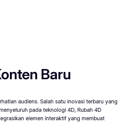
Konten Baru
hatian audiens. Salah satu inovasi terbaru yang
menyeluruh pada teknologi 4D, Rubah 4D
egrasikan elemen interaktif yang membuat