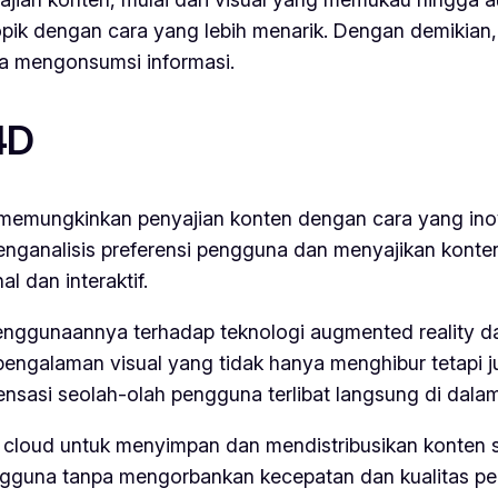
pik dengan cara yang lebih menarik. Dengan demikian,
a mengonsumsi informasi.
4D
 memungkinkan penyajian konten dengan cara yang ino
analisis preferensi pengguna dan menyajikan konten 
 dan interaktif.
ggunaannya terhadap teknologi augmented reality dan
ngalaman visual yang tidak hanya menghibur tetapi ju
ensasi seolah-olah pengguna terlibat langsung di dala
 cloud untuk menyimpan dan mendistribusikan konten se
gguna tanpa mengorbankan kecepatan dan kualitas pen