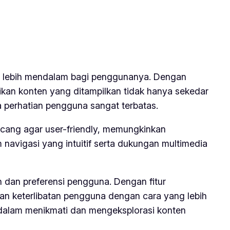
g lebih mendalam bagi penggunanya. Dengan
ikan konten yang ditampilkan tidak hanya sekedar
na perhatian pengguna sangat terbatas.
ncang agar user-friendly, memungkinkan
vigasi yang intuitif serta dukungan multimedia
dan preferensi pengguna. Dengan fitur
an keterlibatan pengguna dengan cara yang lebih
u dalam menikmati dan mengeksplorasi konten