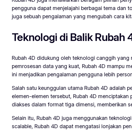
pengguna dapat menjelajahi berbagai tema dan to
juga sebuah pengalaman yang mengubah cara kit
Teknologi di Balik Rubah 
Rubah 4D didukung oleh teknologi canggih yang
pemrosesan data yang kuat, Rubah 4D mampu meng
ini menjadikan pengalaman pengguna lebih personal
Salah satu keunggulan utama Rubah 4D adalah pen
elemen-elemen tersebut, Rubah 4D menciptakan pe
diakses dalam format tiga dimensi, memberikan s
Selain itu, Rubah 4D juga menggunakan teknologi
scalable, Rubah 4D dapat mengatasi lonjakan pen