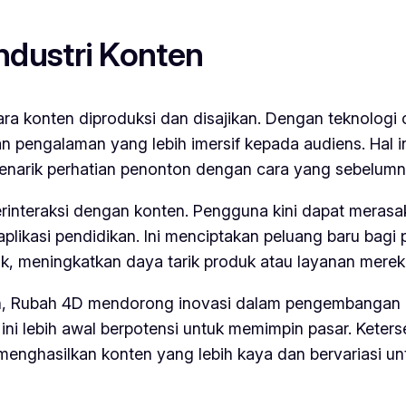
dustri Konten
a konten diproduksi dan disajikan. Dengan teknologi 
engalaman yang lebih imersif kepada audiens. Hal ini 
enarik perhatian penonton dengan cara yang sebelumn
interaksi dengan konten. Pengguna kini dapat merasaka
a aplikasi pendidikan. Ini menciptakan peluang baru ba
ik, meningkatkan daya tarik produk atau layanan merek
han, Rubah 4D mendorong inovasi dalam pengembanga
i lebih awal berpotensi untuk memimpin pasar. Keters
a menghasilkan konten yang lebih kaya dan bervariasi 