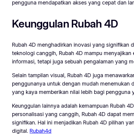
pengguna mendapatkan akses yang cepat dan lanc
Keunggulan Rubah 4D
Rubah 4D menghadirkan inovasi yang signifikan
teknologi canggih, Rubah 4D mampu menyajikan el
informasi, tetapi juga sebuah pengalaman yang men
Selain tampilan visual, Rubah 4D juga menawarka
penggunanya untuk dengan mudah menemukan dan m
yang kaya memberikan nilai lebih bagi pengguna y
Keunggulan lainnya adalah kemampuan Rubah 4D 
personalisasi yang canggih, Rubah 4D dapat mem
signifikan. Hal ini menjadikan Rubah 4D pilihan
digital.
Rubah4d