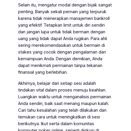
Selain itu, mengatur modal dengan bijak sangat
penting. Banyak sekali pemain yang terpuruk
karena tidak menerapkan manajemen bankroll
yang efektif. Tetapkan limit untuk diri sendiri
dan jangan lupa untuk tidak bermain dengan
uang yang tidak dapat Anda rugikan. Para ahli
sering merekomendasikan untuk bermain di
stakes yang cocok dengan pengalaman dan
kemampuan Anda. Dengan demikian, Anda
dapat menikmati permainan tanpa tekanan
finansial yang berlebihan.
Akhirnya, belajar dari setiap sesi adalah
tindakan vital dalam proses menuju keahlian.
Luangkan waktu untuk menganalisis permainan
Anda sendiri, baik saat menang maupun kalah.
Cari tahu kesalahan yang telah dilakukan dan
temukan cara untuk meningkatkan di sesi
berikutnya. Ikut serta dalam komunitas
komputer poker online, seperti diskusi di