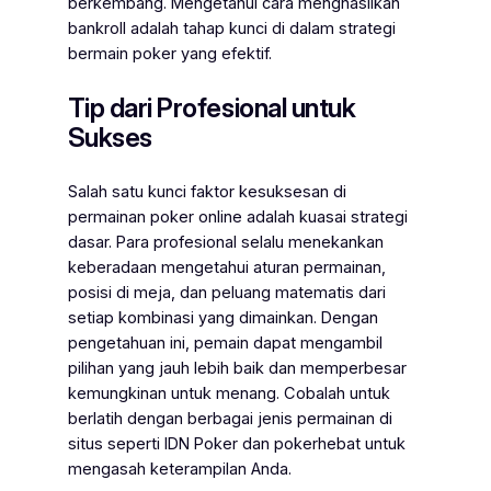
berkembang. Mengetahui cara menghasilkan
bankroll adalah tahap kunci di dalam strategi
bermain poker yang efektif.
Tip dari Profesional untuk
Sukses
Salah satu kunci faktor kesuksesan di
permainan poker online adalah kuasai strategi
dasar. Para profesional selalu menekankan
keberadaan mengetahui aturan permainan,
posisi di meja, dan peluang matematis dari
setiap kombinasi yang dimainkan. Dengan
pengetahuan ini, pemain dapat mengambil
pilihan yang jauh lebih baik dan memperbesar
kemungkinan untuk menang. Cobalah untuk
berlatih dengan berbagai jenis permainan di
situs seperti IDN Poker dan pokerhebat untuk
mengasah keterampilan Anda.