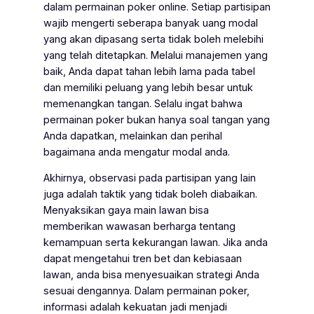
dalam permainan poker online. Setiap partisipan
wajib mengerti seberapa banyak uang modal
yang akan dipasang serta tidak boleh melebihi
yang telah ditetapkan. Melalui manajemen yang
baik, Anda dapat tahan lebih lama pada tabel
dan memiliki peluang yang lebih besar untuk
memenangkan tangan. Selalu ingat bahwa
permainan poker bukan hanya soal tangan yang
Anda dapatkan, melainkan dan perihal
bagaimana anda mengatur modal anda.
Akhirnya, observasi pada partisipan yang lain
juga adalah taktik yang tidak boleh diabaikan.
Menyaksikan gaya main lawan bisa
memberikan wawasan berharga tentang
kemampuan serta kekurangan lawan. Jika anda
dapat mengetahui tren bet dan kebiasaan
lawan, anda bisa menyesuaikan strategi Anda
sesuai dengannya. Dalam permainan poker,
informasi adalah kekuatan jadi menjadi