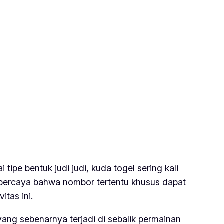
ipe bentuk judi judi, kuda togel sering kali
 percaya bahwa nombor tertentu khusus dapat
tas ini.
yang sebenarnya terjadi di sebalik permainan