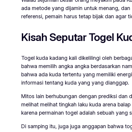
ada metode yang dijamin untuk menang, dan h
referensi, pemain harus tetap bijak dan agar 
Kisah Seputar Togel Ku
Togel kuda kadang kali dikelilingi oleh berb
bahwa memilih angka angka berdasarkan nama
bahwa ada kuda tertentu yang memiliki energi
informasi tentang kuda yang yang dianggap.
Mitos lain berhubungan dengan prediksi dan
melihat melihat tingkah laku kuda arena balap
karena permainan togel adalah sebuah yang sa
Di samping itu, juga juga anggapan bahwa t