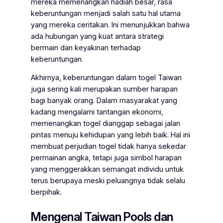
mereka memenangkan hadiah besar, rasa
keberuntungan menjadi salah satu hal utama
yang mereka ceritakan. Ini menunjukkan bahwa
ada hubungan yang kuat antara strategi
bermain dan keyakinan terhadap
keberuntungan.
Akhirnya, keberuntungan dalam togel Taiwan
juga sering kali merupakan sumber harapan
bagi banyak orang. Dalam masyarakat yang
kadang mengalami tantangan ekonomi,
memenangkan togel dianggap sebagai jalan
pintas menuju kehidupan yang lebih baik. Hal ini
membuat perjudian togel tidak hanya sekedar
permainan angka, tetapi juga simbol harapan
yang menggerakkan semangat individu untuk
terus berupaya meski peluangnya tidak selalu
berpihak.
Mengenal Taiwan Pools dan