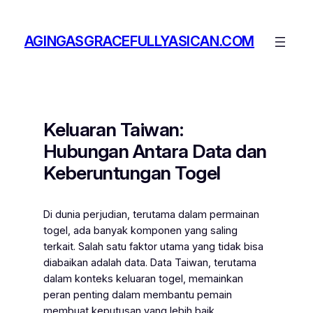
Skip
to
AGINGASGRACEFULLYASICAN.COM
content
Keluaran Taiwan:
Hubungan Antara Data dan
Keberuntungan Togel
Di dunia perjudian, terutama dalam permainan
togel, ada banyak komponen yang saling
terkait. Salah satu faktor utama yang tidak bisa
diabaikan adalah data. Data Taiwan, terutama
dalam konteks keluaran togel, memainkan
peran penting dalam membantu pemain
membuat keputusan yang lebih baik.