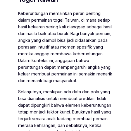
Keberuntungan memainkan peran penting
dalam permainan togel Taiwan, di mana setiap
hasil keluaran sering kali dianggap sebagai hasil
dari nasib baik atau buruk. Bagi banyak pemain,
angka yang diambil bisa jadi didasarkan pada
perasaan intuitif atau momen spesifik yang
mereka anggap membawa keberuntungan.
Dalam konteks ini, anggapan bahwa
peruntungan dapat mempengaruhi angka yang
keluar membuat permainan ini semakin menarik
dan menarik bagi masyarakat.
Selanjutnya, meskipun ada data dan pola yang
bisa dianalisis untuk membuat prediksi, tidak
dapat dipungkiri bahwa elemen keberuntungan
tetap menjadi faktor kunci. Buruknya hasil yang
terjadi secara acak kadang membuat pemain
merasa kehilangan, dan sebaliknya, ketika