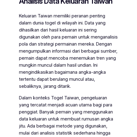
Analisis Data Keluaran Taiwan
Keluaran Taiwan memiliki peranan penting
dalam dunia togel di wilayah ini. Data yang
dihasilkan dari hasil keluaran ini sering
digunakan oleh para pemain untuk menganalisis
pola dan strategi permainan mereka. Dengan
mengumpulkan informasi dari berbagai sumber,
pemain dapat mencoba menemukan tren yang
mungkin muncul dalam hasil undian. Ini
mengindikasikan bagaimana angka-angka
tertentu dapat berulang muncul atau,
sebaliknya, jarang ditarik.
Dalam konteks Togel Taiwan, pengeluaran
yang tercatat menjadi acuan utama bagi para
penggiat. Banyak pemain yang menggunakan
data keluaran untuk membuat rumusan angka
jitu. Ada berbagai metode yang digunakan,
mulai dari analisis statistik sederhana hingga