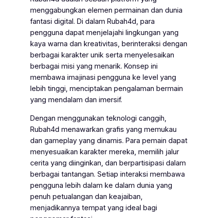
menggabungkan elemen permainan dan dunia
fantasi digital. Di dalam Rubah4d, para
pengguna dapat menjelajahi lingkungan yang
kaya warna dan kreativitas, berinteraksi dengan
berbagai karakter unik serta menyelesaikan
berbagai misi yang menarik. Konsep ini
membawa imajinasi pengguna ke level yang
lebih tinggi, menciptakan pengalaman bermain
yang mendalam dan imersif.
Dengan menggunakan teknologi canggih,
Rubah4d menawarkan grafis yang memukau
dan gameplay yang dinamis. Para pemain dapat
menyesuaikan karakter mereka, memilih jalur
cerita yang diinginkan, dan berpartisipasi dalam
berbagai tantangan. Setiap interaksi membawa
pengguna lebih dalam ke dalam dunia yang
penuh petualangan dan keajaiban,
menjadikannya tempat yang ideal bagi