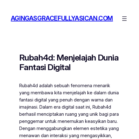
Skip
to
AGINGASGRACEFULLYASICAN.COM
content
Rubah4d: Menjelajah Dunia
Fantasi Digital
Rubah4d adalah sebuah fenomena menarik
yang membawa kita menjelajah ke dalam dunia
fantasi digital yang penuh dengan warna dan
imajinasi. Dalam era digital saat ini, Rubah4d
berhasil menciptakan ruang yang unik bagi para
penggemar untuk menemukan keasyikan baru.
Dengan menggabungkan elemen estetika yang
menawan dan interaksi yang mengasyikkan,