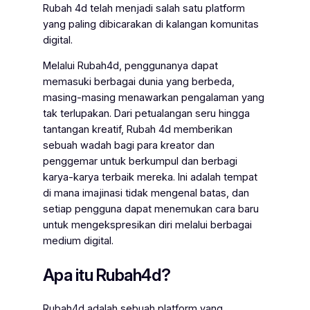
Rubah 4d telah menjadi salah satu platform
yang paling dibicarakan di kalangan komunitas
digital.
Melalui Rubah4d, penggunanya dapat
memasuki berbagai dunia yang berbeda,
masing-masing menawarkan pengalaman yang
tak terlupakan. Dari petualangan seru hingga
tantangan kreatif, Rubah 4d memberikan
sebuah wadah bagi para kreator dan
penggemar untuk berkumpul dan berbagi
karya-karya terbaik mereka. Ini adalah tempat
di mana imajinasi tidak mengenal batas, dan
setiap pengguna dapat menemukan cara baru
untuk mengekspresikan diri melalui berbagai
medium digital.
Apa itu Rubah4d?
Rubah4d adalah sebuah platform yang