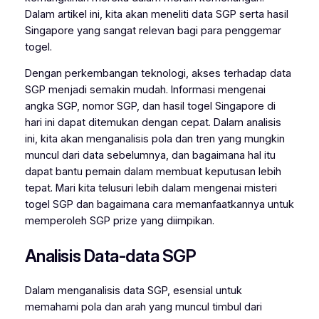
Dalam artikel ini, kita akan meneliti data SGP serta hasil
Singapore yang sangat relevan bagi para penggemar
togel.
Dengan perkembangan teknologi, akses terhadap data
SGP menjadi semakin mudah. Informasi mengenai
angka SGP, nomor SGP, dan hasil togel Singapore di
hari ini dapat ditemukan dengan cepat. Dalam analisis
ini, kita akan menganalisis pola dan tren yang mungkin
muncul dari data sebelumnya, dan bagaimana hal itu
dapat bantu pemain dalam membuat keputusan lebih
tepat. Mari kita telusuri lebih dalam mengenai misteri
togel SGP dan bagaimana cara memanfaatkannya untuk
memperoleh SGP prize yang diimpikan.
Analisis Data-data SGP
Dalam menganalisis data SGP, esensial untuk
memahami pola dan arah yang muncul timbul dari