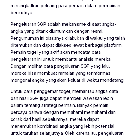
meningkatkan peluang para pemain dalam permainan
berikutnya.
Pengeluaran SGP adalah mekanisme di saat angka-
angka yang ditarik diumumkan dengan resmi.
Pengumuman ini biasanya dilakukan di waktu yang telah
ditentukan dan dapat diakses lewat berbagai platform.
Pemain togel yang aktif akan mencatat data
pengeluaran ini untuk membantu analisis mereka.
Dengan melihat data pengeluaran SGP yang lalu,
mereka bisa membuat ramalan yang terinformasi
mengenai angka yang akan keluar di waktu mendatang.
Untuk para penggemar togel, memantau angka data
dan hasil SGP juga dapat memberi wawasan lebih
dalam tentang strategi bermain. Banyak pemain
percaya bahwa dengan memahami memahami dan
corak dari hasil sebelumnya, mereka dapat
menemukan kombinasi angka yang lebih potensial
untuk taruhan selanjutnya. Oleh karena itu, pengeluaran