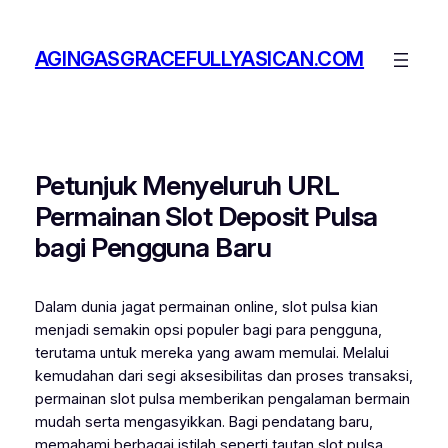
Skip
to
AGINGASGRACEFULLYASICAN.COM
content
Petunjuk Menyeluruh URL
Permainan Slot Deposit Pulsa
bagi Pengguna Baru
Dalam dunia jagat permainan online, slot pulsa kian
menjadi semakin opsi populer bagi para pengguna,
terutama untuk mereka yang awam memulai. Melalui
kemudahan dari segi aksesibilitas dan proses transaksi,
permainan slot pulsa memberikan pengalaman bermain
mudah serta mengasyikkan. Bagi pendatang baru,
memahami berbagai istilah seperti tautan slot pulsa,