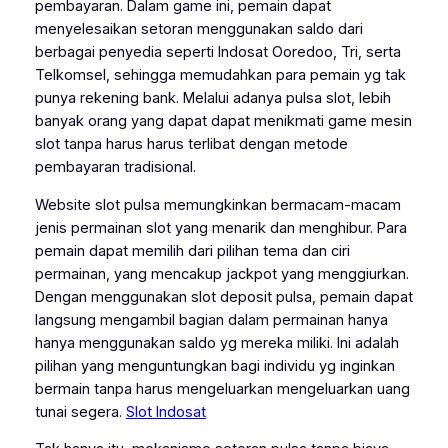
pembayaran. Dalam game ini, pemain dapat
menyelesaikan setoran menggunakan saldo dari
berbagai penyedia seperti Indosat Ooredoo, Tri, serta
Telkomsel, sehingga memudahkan para pemain yg tak
punya rekening bank. Melalui adanya pulsa slot, lebih
banyak orang yang dapat dapat menikmati game mesin
slot tanpa harus harus terlibat dengan metode
pembayaran tradisional.
Website slot pulsa memungkinkan bermacam-macam
jenis permainan slot yang menarik dan menghibur. Para
pemain dapat memilih dari pilihan tema dan ciri
permainan, yang mencakup jackpot yang menggiurkan.
Dengan menggunakan slot deposit pulsa, pemain dapat
langsung mengambil bagian dalam permainan hanya
hanya menggunakan saldo yg mereka miliki. Ini adalah
pilihan yang menguntungkan bagi individu yg inginkan
bermain tanpa harus mengeluarkan mengeluarkan uang
tunai segera.
Slot Indosat