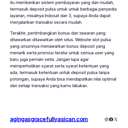
itu memberikan sistem pembayaran yang dan mudah,
termasuk deposit pulsa untuk untuk berbagai penyedia
layanan, misalnya Indosat dan 3, supaya Anda dapat
menjalankan transaksi secara mudah.
Terakhir, pertimbangkan bonus dan tawaran yang
ditawarkan ditawarkan oleh situs. Website slot pulsa
yang umumnya menawarkan bonus deposit yang
menarik serta promosi teratur untuk semua user yang
baru juga pemain setia. Jangan lupa agar
memperhatikan syarat serta syarat ketentuan yang
ada, termasuk ketentuan untuk deposit pulsa tanpa
potongan, supaya Anda bisa mendapatkan nilai optimal
dari setiap transaksi yang kamu lakukan.
agingasgracefullyasican.com
Instagram
Faceboo
X