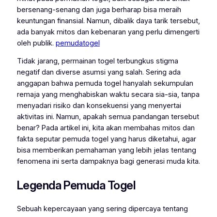
bersenang-senang dan juga berharap bisa meraih
keuntungan finansial. Namun, dibalik daya tarik tersebut,
ada banyak mitos dan kebenaran yang perlu dimengerti
oleh publik.
pemudatogel
Tidak jarang, permainan togel terbungkus stigma
negatif dan diverse asumsi yang salah. Sering ada
anggapan bahwa pemuda togel hanyalah sekumpulan
remaja yang menghabiskan waktu secara sia-sia, tanpa
menyadari risiko dan konsekuensi yang menyertai
aktivitas ini. Namun, apakah semua pandangan tersebut
benar? Pada artikel ini, kita akan membahas mitos dan
fakta seputar pemuda togel yang harus diketahui, agar
bisa memberikan pemahaman yang lebih jelas tentang
fenomena ini serta dampaknya bagi generasi muda kita.
Legenda Pemuda Togel
Sebuah kepercayaan yang sering dipercaya tentang