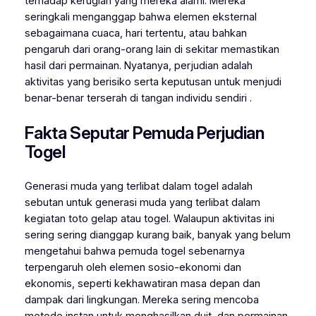
terhadap kerugian yang mereka alami. Mereka
seringkali menganggap bahwa elemen eksternal
sebagaimana cuaca, hari tertentu, atau bahkan
pengaruh dari orang-orang lain di sekitar memastikan
hasil dari permainan. Nyatanya, perjudian adalah
aktivitas yang berisiko serta keputusan untuk menjudi
benar-benar terserah di tangan individu sendiri .
Fakta Seputar Pemuda Perjudian
Togel
Generasi muda yang terlibat dalam togel adalah
sebutan untuk generasi muda yang terlibat dalam
kegiatan toto gelap atau togel. Walaupun aktivitas ini
sering sering dianggap kurang baik, banyak yang belum
mengetahui bahwa pemuda togel sebenarnya
terpengaruh oleh elemen sosio-ekonomi dan
ekonomis, seperti kekhawatiran masa depan dan
dampak dari lingkungan. Mereka sering mencoba