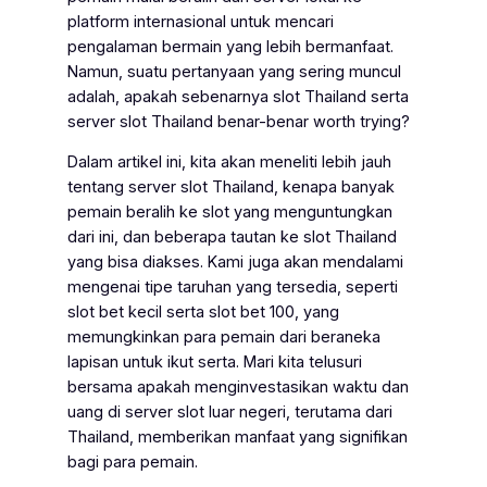
platform internasional untuk mencari
pengalaman bermain yang lebih bermanfaat.
Namun, suatu pertanyaan yang sering muncul
adalah, apakah sebenarnya slot Thailand serta
server slot Thailand benar-benar worth trying?
Dalam artikel ini, kita akan meneliti lebih jauh
tentang server slot Thailand, kenapa banyak
pemain beralih ke slot yang menguntungkan
dari ini, dan beberapa tautan ke slot Thailand
yang bisa diakses. Kami juga akan mendalami
mengenai tipe taruhan yang tersedia, seperti
slot bet kecil serta slot bet 100, yang
memungkinkan para pemain dari beraneka
lapisan untuk ikut serta. Mari kita telusuri
bersama apakah menginvestasikan waktu dan
uang di server slot luar negeri, terutama dari
Thailand, memberikan manfaat yang signifikan
bagi para pemain.