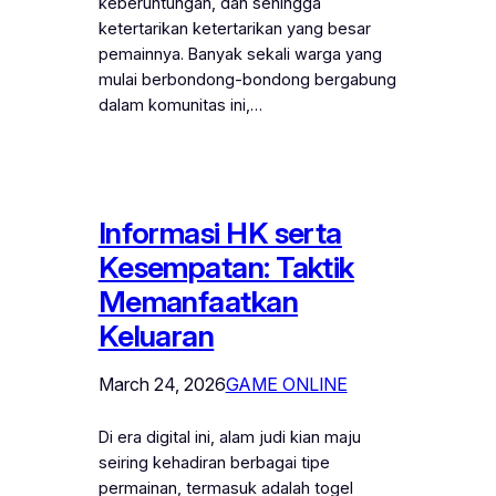
keberuntungan, dan sehingga
ketertarikan ketertarikan yang besar
pemainnya. Banyak sekali warga yang
mulai berbondong-bondong bergabung
dalam komunitas ini,…
Informasi HK serta
Kesempatan: Taktik
Memanfaatkan
Keluaran
March 24, 2026
GAME ONLINE
Di era digital ini, alam judi kian maju
seiring kehadiran berbagai tipe
permainan, termasuk adalah togel