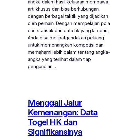
angka dalam hasil keluaran membawa
arti khusus dan bisa berhubungan
dengan berbagai taktik yang dijadikan
oleh pemain. Dengan mempelajari pola
dan statistik dari data hk yang lampau,
Anda bisa melipatgandakan peluang
untuk memenangkan kompetisi dan
memahami lebih dalam tentang angka-
angka yang terlihat dalam tiap
pengundian…
Menggali Jalur
Kemenangan: Data
Togel HK dan
Signifikansinya