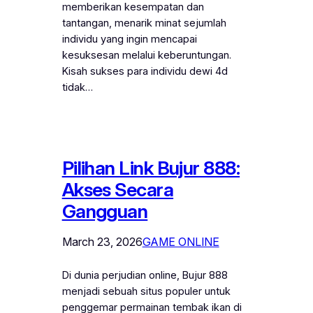
memberikan kesempatan dan
tantangan, menarik minat sejumlah
individu yang ingin mencapai
kesuksesan melalui keberuntungan.
Kisah sukses para individu dewi 4d
tidak…
Pilihan Link Bujur 888:
Akses Secara
Gangguan
March 23, 2026
GAME ONLINE
Di dunia perjudian online, Bujur 888
menjadi sebuah situs populer untuk
penggemar permainan tembak ikan di