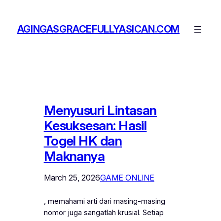
Skip
to
AGINGASGRACEFULLYASICAN.COM
content
Menyusuri Lintasan
Kesuksesan: Hasil
Togel HK dan
Maknanya
March 25, 2026
GAME ONLINE
, memahami arti dari masing-masing
nomor juga sangatlah krusial. Setiap