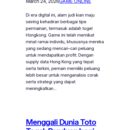
March 24, 2026
GAME ONLINE
Di era digital ini, alam judi kian maju
seiring kehadiran berbagai tipe
permainan, termasuk adalah togel
Hongkong. Game ini telah memikat
minat ramai individu, khususnya mereka
yang sedang mencari-cari peluang
untuk mendapatkan profit. Dengan
supply data Hong Kong yang tepat
serta terkini, pemain memiliki peluang
lebih besar untuk menganalisis corak
serta strategi yang dapat
meningkatkan…
Menggali Dunia Toto