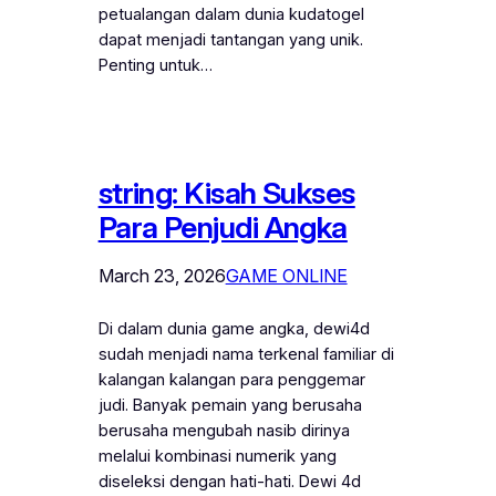
petualangan dalam dunia kudatogel
dapat menjadi tantangan yang unik.
Penting untuk…
string: Kisah Sukses
Para Penjudi Angka
March 23, 2026
GAME ONLINE
Di dalam dunia game angka, dewi4d
sudah menjadi nama terkenal familiar di
kalangan kalangan para penggemar
judi. Banyak pemain yang berusaha
berusaha mengubah nasib dirinya
melalui kombinasi numerik yang
diseleksi dengan hati-hati. Dewi 4d