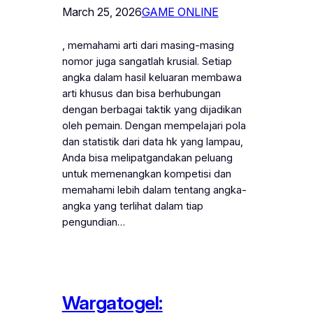
March 25, 2026
GAME ONLINE
, memahami arti dari masing-masing
nomor juga sangatlah krusial. Setiap
angka dalam hasil keluaran membawa
arti khusus dan bisa berhubungan
dengan berbagai taktik yang dijadikan
oleh pemain. Dengan mempelajari pola
dan statistik dari data hk yang lampau,
Anda bisa melipatgandakan peluang
untuk memenangkan kompetisi dan
memahami lebih dalam tentang angka-
angka yang terlihat dalam tiap
pengundian…
Wargatogel: