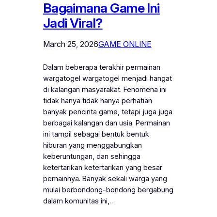
Bagaimana Game Ini
Jadi Viral?
March 25, 2026
GAME ONLINE
Dalam beberapa terakhir permainan
wargatogel wargatogel menjadi hangat
di kalangan masyarakat. Fenomena ini
tidak hanya tidak hanya perhatian
banyak pencinta game, tetapi juga juga
berbagai kalangan dan usia. Permainan
ini tampil sebagai bentuk bentuk
hiburan yang menggabungkan
keberuntungan, dan sehingga
ketertarikan ketertarikan yang besar
pemainnya. Banyak sekali warga yang
mulai berbondong-bondong bergabung
dalam komunitas ini,…