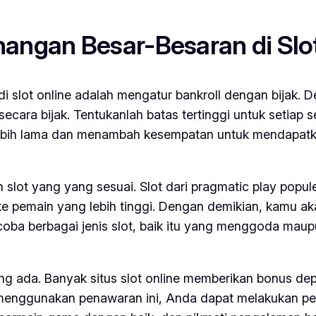
ngan Besar-Besaran di Slot
r di slot online adalah mengatur bankroll dengan bijak
ra bijak. Tentukanlah batas tertinggi untuk setiap ses
lebih lama dan menambah kesempatan untuk mendapatka
an slot yang yang sesuai. Slot dari pragmatic play po
 ke pemain yang lebih tinggi. Dengan demikian, kam
oba berbagai jenis slot, baik itu yang menggoda mau
ng ada. Banyak situs slot online memberikan bonus d
n menggunakan penawaran ini, Anda dapat melakukan 