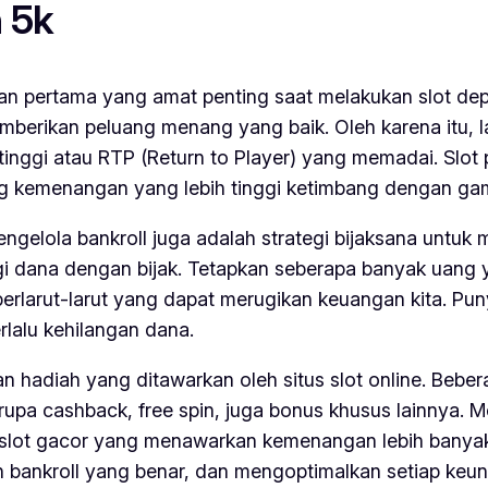
n 5k
kan pertama yang amat penting saat melakukan slot de
berikan peluang menang yang baik. Oleh karena itu, l
nggi atau RTP (Return to Player) yang memadai. Slot p
ng kemenangan yang lebih tinggi ketimbang dengan ga
ngelola bankroll juga adalah strategi bijaksana untu
i dana dengan bijak. Tetapkan seberapa banyak uang
rlarut-larut yang dapat merugikan keuangan kita. Punya
lalu kehilangan dana.
n hadiah yang ditawarkan oleh situs slot online. Beb
pa cashback, free spin, juga bonus khusus lainnya. Me
 slot gacor yang menawarkan kemenangan lebih banyak
an bankroll yang benar, dan mengoptimalkan setiap keu