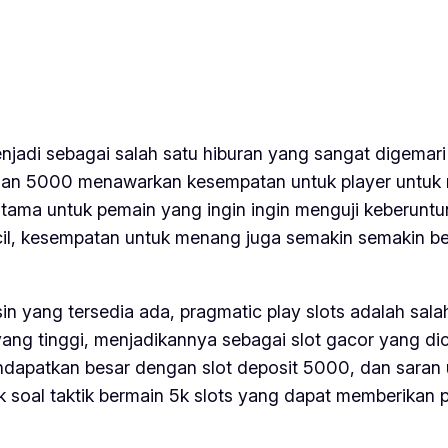
njadi sebagai salah satu hiburan yang sangat digemari
gan 5000 menawarkan kesempatan untuk player untuk m
utama untuk pemain yang ingin ingin menguji keberunt
il, kesempatan untuk menang juga semakin semakin be
n yang tersedia ada, pragmatic play slots adalah salah 
ng tinggi, menjadikannya sebagai slot gacor yang dicar
ndapatkan besar dengan slot deposit 5000, dan sara
 soal taktik bermain 5k slots yang dapat memberikan prof