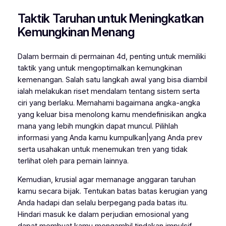
Taktik Taruhan untuk Meningkatkan
Kemungkinan Menang
Dalam bermain di permainan 4d, penting untuk memiliki
taktik yang untuk mengoptimalkan kemungkinan
kemenangan. Salah satu langkah awal yang bisa diambil
ialah melakukan riset mendalam tentang sistem serta
ciri yang berlaku. Memahami bagaimana angka-angka
yang keluar bisa menolong kamu mendefinisikan angka
mana yang lebih mungkin dapat muncul. Pilihlah
informasi yang Anda kamu kumpulkan|yang Anda prev
serta usahakan untuk menemukan tren yang tidak
terlihat oleh para pemain lainnya.
Kemudian, krusial agar memanage anggaran taruhan
kamu secara bijak. Tentukan batas batas kerugian yang
Anda hadapi dan selalu berpegang pada batas itu.
Hindari masuk ke dalam perjudian emosional yang