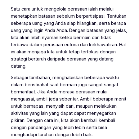
Satu cara untuk mengelola perasaan ialah melalui
menetapkan batasan sebelum berpartisipasi. Tentukan
seberapa uang yang Anda siap hilangkan, serta berapa
uang yang ingin Anda Anda. Dengan batasan yang jelas,
kita akan lebih nyaman ketika bermain dan tidak
terbawa dalam perasaan euforia dan kekhawatiran. Hal
ini akan menjaga kita untuk tetap terfokus dengan
strategi bertaruh daripada perasaan yang datang
datang.
Sebagai tambahan, menghabiskan beberapa waktu
dalam beristirahat saat bermain juga sangat sangat
bermanfaat. Jika Anda merasa perasaan mulai
menguasai, ambil jeda sebentar. Ambil beberapa menit
untuk bernapas, menyisih dari, maupun melakukan
aktivitas yang lain yang dapat dapat menyegarkan
pikiran. Dengan cara ini, kita akan kembali kembali
dengan pandangan yang lebih lebih serta bisa
menghadapi taruhan dengan lebih baik.