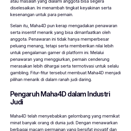
atau masalah yang dialami anggota bisa segera
diselesaikan. Ini menambah tingkat keyakinan serta
kesenangan untuk para pemain.
Selain itu, Maha4D pun kerap mengadakan penawaran
serta insentif menarik yang bisa dimanfaatkan oleh
anggota. Penawaran ini tidak hanya memperbesar
peluang menang, tetapi serta memberikan nilai lebih
untuk pengalaman gamer di platform ini. Melalui
penawaran yang menggiurkan, pemain cenderung
merasakan lebih dihargai serta termotivasi untuk selalu
gambling. Fitur-fitur tersebut membuat Maha4D menjadi
pilihan menarik di dalam ranah judi daring.
Pengaruh Maha4D dalam Industri
Judi
Maha4D telah menyebabkan gelombang yang memikat
minat banyak orang di dunia judi. Dengan menawarkan
berbagai macam permainan yang bersifat inovatif dan