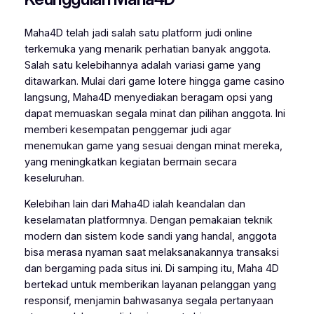
Maha4D telah jadi salah satu platform judi online
terkemuka yang menarik perhatian banyak anggota.
Salah satu kelebihannya adalah variasi game yang
ditawarkan. Mulai dari game lotere hingga game casino
langsung, Maha4D menyediakan beragam opsi yang
dapat memuaskan segala minat dan pilihan anggota. Ini
memberi kesempatan penggemar judi agar
menemukan game yang sesuai dengan minat mereka,
yang meningkatkan kegiatan bermain secara
keseluruhan.
Kelebihan lain dari Maha4D ialah keandalan dan
keselamatan platformnya. Dengan pemakaian teknik
modern dan sistem kode sandi yang handal, anggota
bisa merasa nyaman saat melaksanakannya transaksi
dan bergaming pada situs ini. Di samping itu, Maha 4D
bertekad untuk memberikan layanan pelanggan yang
responsif, menjamin bahwasanya segala pertanyaan