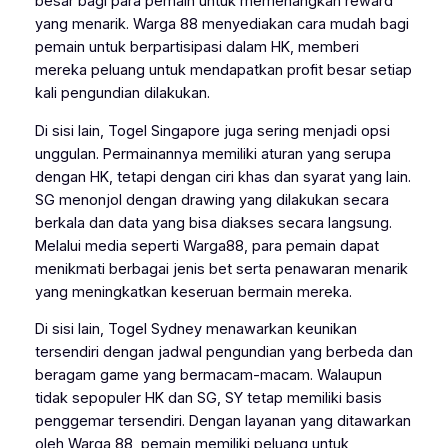
besar bagi para pemain untuk memenangkan reward
yang menarik. Warga 88 menyediakan cara mudah bagi
pemain untuk berpartisipasi dalam HK, memberi
mereka peluang untuk mendapatkan profit besar setiap
kali pengundian dilakukan.
Di sisi lain, Togel Singapore juga sering menjadi opsi
unggulan. Permainannya memiliki aturan yang serupa
dengan HK, tetapi dengan ciri khas dan syarat yang lain.
SG menonjol dengan drawing yang dilakukan secara
berkala dan data yang bisa diakses secara langsung.
Melalui media seperti Warga88, para pemain dapat
menikmati berbagai jenis bet serta penawaran menarik
yang meningkatkan keseruan bermain mereka.
Di sisi lain, Togel Sydney menawarkan keunikan
tersendiri dengan jadwal pengundian yang berbeda dan
beragam game yang bermacam-macam. Walaupun
tidak sepopuler HK dan SG, SY tetap memiliki basis
penggemar tersendiri. Dengan layanan yang ditawarkan
oleh Warga 88, pemain memiliki peluang untuk