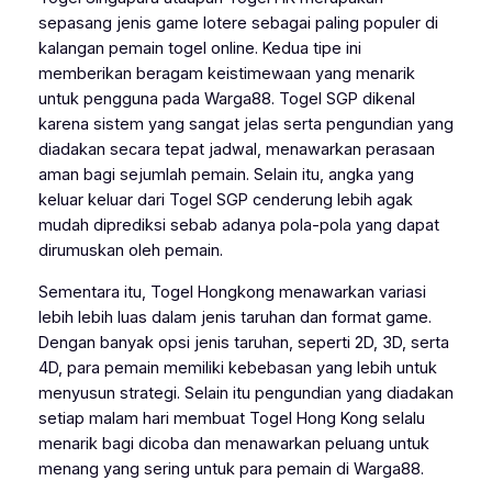
sepasang jenis game lotere sebagai paling populer di
kalangan pemain togel online. Kedua tipe ini
memberikan beragam keistimewaan yang menarik
untuk pengguna pada Warga88. Togel SGP dikenal
karena sistem yang sangat jelas serta pengundian yang
diadakan secara tepat jadwal, menawarkan perasaan
aman bagi sejumlah pemain. Selain itu, angka yang
keluar keluar dari Togel SGP cenderung lebih agak
mudah diprediksi sebab adanya pola-pola yang dapat
dirumuskan oleh pemain.
Sementara itu, Togel Hongkong menawarkan variasi
lebih lebih luas dalam jenis taruhan dan format game.
Dengan banyak opsi jenis taruhan, seperti 2D, 3D, serta
4D, para pemain memiliki kebebasan yang lebih untuk
menyusun strategi. Selain itu pengundian yang diadakan
setiap malam hari membuat Togel Hong Kong selalu
menarik bagi dicoba dan menawarkan peluang untuk
menang yang sering untuk para pemain di Warga88.