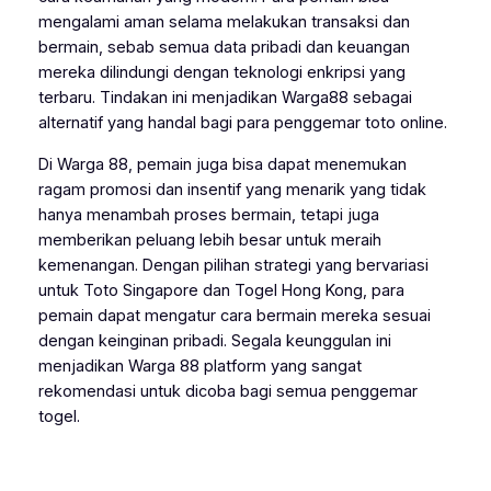
mengalami aman selama melakukan transaksi dan
bermain, sebab semua data pribadi dan keuangan
mereka dilindungi dengan teknologi enkripsi yang
terbaru. Tindakan ini menjadikan Warga88 sebagai
alternatif yang handal bagi para penggemar toto online.
Di Warga 88, pemain juga bisa dapat menemukan
ragam promosi dan insentif yang menarik yang tidak
hanya menambah proses bermain, tetapi juga
memberikan peluang lebih besar untuk meraih
kemenangan. Dengan pilihan strategi yang bervariasi
untuk Toto Singapore dan Togel Hong Kong, para
pemain dapat mengatur cara bermain mereka sesuai
dengan keinginan pribadi. Segala keunggulan ini
menjadikan Warga 88 platform yang sangat
rekomendasi untuk dicoba bagi semua penggemar
togel.