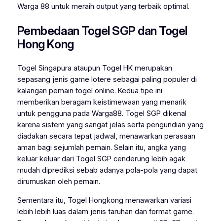
Warga 88 untuk meraih output yang terbaik optimal.
Pembedaan Togel SGP dan Togel
Hong Kong
Togel Singapura ataupun Togel HK merupakan
sepasang jenis game lotere sebagai paling populer di
kalangan pemain togel online. Kedua tipe ini
memberikan beragam keistimewaan yang menarik
untuk pengguna pada Warga88. Togel SGP dikenal
karena sistem yang sangat jelas serta pengundian yang
diadakan secara tepat jadwal, menawarkan perasaan
aman bagi sejumlah pemain. Selain itu, angka yang
keluar keluar dari Togel SGP cenderung lebih agak
mudah diprediksi sebab adanya pola-pola yang dapat
dirumuskan oleh pemain.
Sementara itu, Togel Hongkong menawarkan variasi
lebih lebih luas dalam jenis taruhan dan format game.