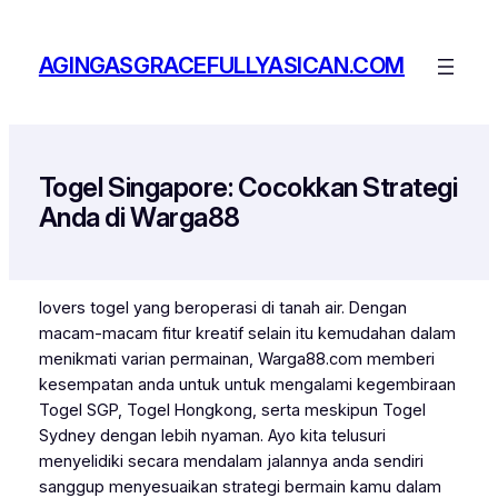
Skip
to
AGINGASGRACEFULLYASICAN.COM
content
Togel Singapore: Cocokkan Strategi
Anda di Warga88
lovers togel yang beroperasi di tanah air. Dengan
macam-macam fitur kreatif selain itu kemudahan dalam
menikmati varian permainan, Warga88.com memberi
kesempatan anda untuk untuk mengalami kegembiraan
Togel SGP, Togel Hongkong, serta meskipun Togel
Sydney dengan lebih nyaman. Ayo kita telusuri
menyelidiki secara mendalam jalannya anda sendiri
sanggup menyesuaikan strategi bermain kamu dalam