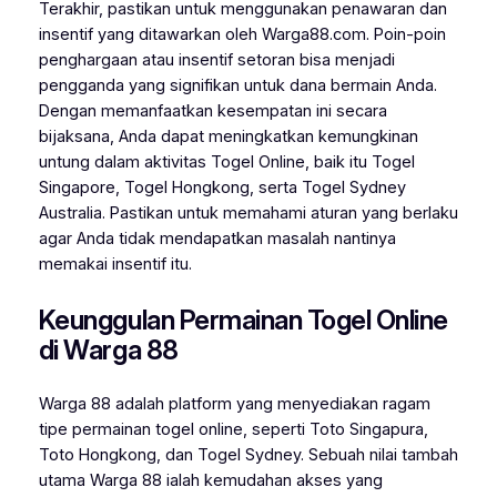
Terakhir, pastikan untuk menggunakan penawaran dan
insentif yang ditawarkan oleh Warga88.com. Poin-poin
penghargaan atau insentif setoran bisa menjadi
pengganda yang signifikan untuk dana bermain Anda.
Dengan memanfaatkan kesempatan ini secara
bijaksana, Anda dapat meningkatkan kemungkinan
untung dalam aktivitas Togel Online, baik itu Togel
Singapore, Togel Hongkong, serta Togel Sydney
Australia. Pastikan untuk memahami aturan yang berlaku
agar Anda tidak mendapatkan masalah nantinya
memakai insentif itu.
Keunggulan Permainan Togel Online
di Warga 88
Warga 88 adalah platform yang menyediakan ragam
tipe permainan togel online, seperti Toto Singapura,
Toto Hongkong, dan Togel Sydney. Sebuah nilai tambah
utama Warga 88 ialah kemudahan akses yang