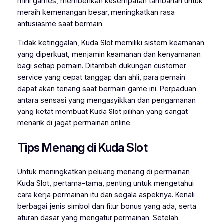
mini games, memberikan kesempatan tambahan untuk
meraih kemenangan besar, meningkatkan rasa
antusiasme saat bermain.
Tidak ketinggalan, Kuda Slot memiliki sistem keamanan
yang diperkuat, menjamin keamanan dan kenyamanan
bagi setiap pemain. Ditambah dukungan customer
service yang cepat tanggap dan ahli, para pemain
dapat akan tenang saat bermain game ini. Perpaduan
antara sensasi yang mengasyikkan dan pengamanan
yang ketat membuat Kuda Slot pilihan yang sangat
menarik di jagat permainan online.
Tips Menang di Kuda Slot
Untuk meningkatkan peluang menang di permainan
Kuda Slot, pertama-tama, penting untuk mengetahui
cara kerja permainan itu dan segala aspeknya. Kenali
berbagai jenis simbol dan fitur bonus yang ada, serta
aturan dasar yang mengatur permainan. Setelah