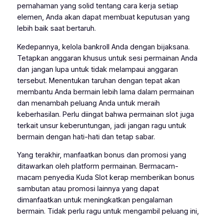
pemahaman yang solid tentang cara kerja setiap
elemen, Anda akan dapat membuat keputusan yang
lebih baik saat bertaruh.
Kedepannya, kelola bankroll Anda dengan bijaksana.
Tetapkan anggaran khusus untuk sesi permainan Anda
dan jangan lupa untuk tidak melampaui anggaran
tersebut. Menentukan taruhan dengan tepat akan
membantu Anda bermain lebih lama dalam permainan
dan menambah peluang Anda untuk meraih
keberhasilan. Perlu diingat bahwa permainan slot juga
terkait unsur keberuntungan, jadi jangan ragu untuk
bermain dengan hati-hati dan tetap sabar.
Yang terakhir, manfaatkan bonus dan promosi yang
ditawarkan oleh platform permainan. Bermacam-
macam penyedia Kuda Slot kerap memberikan bonus
sambutan atau promosi lainnya yang dapat
dimanfaatkan untuk meningkatkan pengalaman
bermain. Tidak perlu ragu untuk mengambil peluang ini,