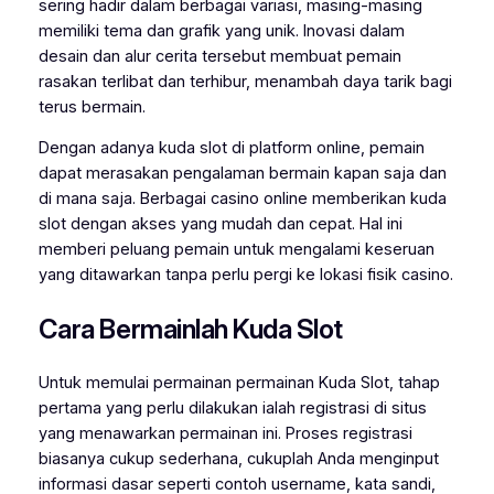
sering hadir dalam berbagai variasi, masing-masing
memiliki tema dan grafik yang unik. Inovasi dalam
desain dan alur cerita tersebut membuat pemain
rasakan terlibat dan terhibur, menambah daya tarik bagi
terus bermain.
Dengan adanya kuda slot di platform online, pemain
dapat merasakan pengalaman bermain kapan saja dan
di mana saja. Berbagai casino online memberikan kuda
slot dengan akses yang mudah dan cepat. Hal ini
memberi peluang pemain untuk mengalami keseruan
yang ditawarkan tanpa perlu pergi ke lokasi fisik casino.
Cara Bermainlah Kuda Slot
Untuk memulai permainan permainan Kuda Slot, tahap
pertama yang perlu dilakukan ialah registrasi di situs
yang menawarkan permainan ini. Proses registrasi
biasanya cukup sederhana, cukuplah Anda menginput
informasi dasar seperti contoh username, kata sandi,