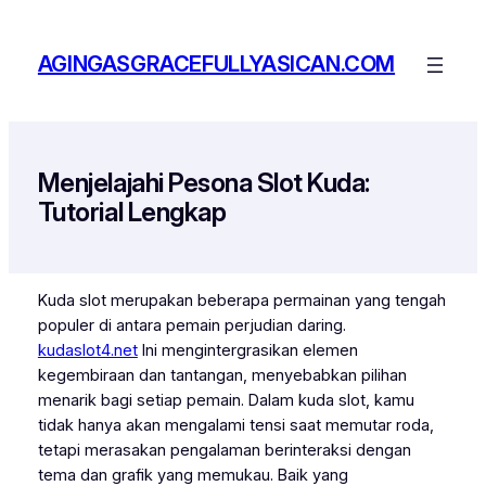
Skip
to
AGINGASGRACEFULLYASICAN.COM
content
Menjelajahi Pesona Slot Kuda:
Tutorial Lengkap
Kuda slot merupakan beberapa permainan yang tengah
populer di antara pemain perjudian daring.
kudaslot4.net
Ini mengintergrasikan elemen
kegembiraan dan tantangan, menyebabkan pilihan
menarik bagi setiap pemain. Dalam kuda slot, kamu
tidak hanya akan mengalami tensi saat memutar roda,
tetapi merasakan pengalaman berinteraksi dengan
tema dan grafik yang memukau. Baik yang