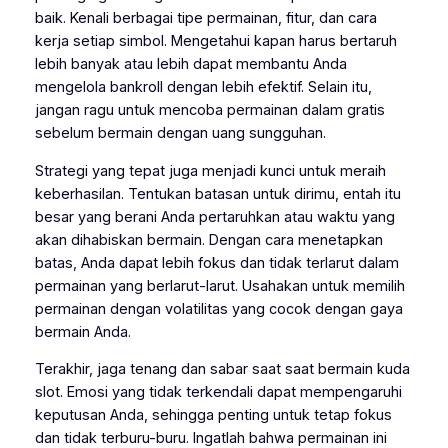
baik. Kenali berbagai tipe permainan, fitur, dan cara
kerja setiap simbol. Mengetahui kapan harus bertaruh
lebih banyak atau lebih dapat membantu Anda
mengelola bankroll dengan lebih efektif. Selain itu,
jangan ragu untuk mencoba permainan dalam gratis
sebelum bermain dengan uang sungguhan.
Strategi yang tepat juga menjadi kunci untuk meraih
keberhasilan. Tentukan batasan untuk dirimu, entah itu
besar yang berani Anda pertaruhkan atau waktu yang
akan dihabiskan bermain. Dengan cara menetapkan
batas, Anda dapat lebih fokus dan tidak terlarut dalam
permainan yang berlarut-larut. Usahakan untuk memilih
permainan dengan volatilitas yang cocok dengan gaya
bermain Anda.
Terakhir, jaga tenang dan sabar saat saat bermain kuda
slot. Emosi yang tidak terkendali dapat mempengaruhi
keputusan Anda, sehingga penting untuk tetap fokus
dan tidak terburu-buru. Ingatlah bahwa permainan ini