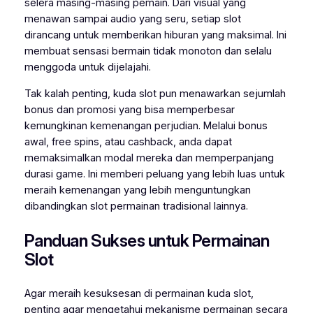
selera masing-masing pemain. Dari visual yang
menawan sampai audio yang seru, setiap slot
dirancang untuk memberikan hiburan yang maksimal. Ini
membuat sensasi bermain tidak monoton dan selalu
menggoda untuk dijelajahi.
Tak kalah penting, kuda slot pun menawarkan sejumlah
bonus dan promosi yang bisa memperbesar
kemungkinan kemenangan perjudian. Melalui bonus
awal, free spins, atau cashback, anda dapat
memaksimalkan modal mereka dan memperpanjang
durasi game. Ini memberi peluang yang lebih luas untuk
meraih kemenangan yang lebih menguntungkan
dibandingkan slot permainan tradisional lainnya.
Panduan Sukses untuk Permainan
Slot
Agar meraih kesuksesan di permainan kuda slot,
penting agar mengetahui mekanisme permainan secara