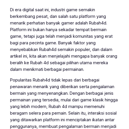
Di era digital saat ini, industri game semakin
berkembang pesat, dan salah satu platform yang
menarik perhatian banyak gamer adalah Rubah4d.
Platform ini bukan hanya sekadar tempat bermain
game, tetapi juga telah menjadi komunitas yang erat
bagi para pecinta game. Banyak faktor yang
menyebabkan Rubah4d semakin populer, dan dalam
artikel ini, kita akan menjelajahi mengapa banyak orang
beralih ke Rubah 4d sebagai pilihan utama mereka
dalam menikmati berbagai permainan.
Popularitas Rubah4d tidak lepas dari berbagai
penawaran menarik yang diberikan serta pengalaman
bermain yang menyenangkan. Dengan berbagai jenis
permainan yang tersedia, mulai dari game klasik hingga
yang lebih modern, Rubah 4d mampu memenuhi
beragam selera para pemain. Selain itu, interaksi sosial
yang ditawarkan platform ini menciptakan ikatan antar
penggunanya, membuat pengalaman bermain menjadi