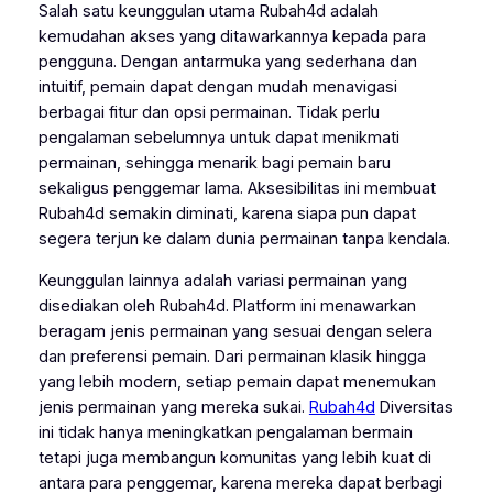
Salah satu keunggulan utama Rubah4d adalah
kemudahan akses yang ditawarkannya kepada para
pengguna. Dengan antarmuka yang sederhana dan
intuitif, pemain dapat dengan mudah menavigasi
berbagai fitur dan opsi permainan. Tidak perlu
pengalaman sebelumnya untuk dapat menikmati
permainan, sehingga menarik bagi pemain baru
sekaligus penggemar lama. Aksesibilitas ini membuat
Rubah4d semakin diminati, karena siapa pun dapat
segera terjun ke dalam dunia permainan tanpa kendala.
Keunggulan lainnya adalah variasi permainan yang
disediakan oleh Rubah4d. Platform ini menawarkan
beragam jenis permainan yang sesuai dengan selera
dan preferensi pemain. Dari permainan klasik hingga
yang lebih modern, setiap pemain dapat menemukan
jenis permainan yang mereka sukai.
Rubah4d
Diversitas
ini tidak hanya meningkatkan pengalaman bermain
tetapi juga membangun komunitas yang lebih kuat di
antara para penggemar, karena mereka dapat berbagi