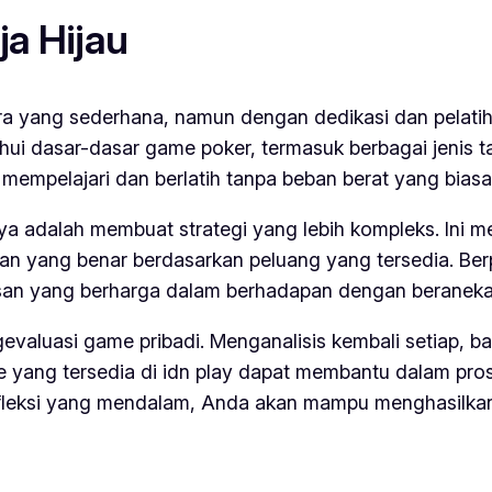
ja Hijau
kara yang sederhana, namun dengan dedikasi dan pelati
hui dasar-dasar game poker, termasuk berbagai jenis ta
mempelajari dan berlatih tanpa beban berat yang bias
ya adalah membuat strategi yang lebih kompleks. Ini
an yang benar berdasarkan peluang yang tersedia. Berpa
an yang berharga dalam berhadapan dengan beraneka j
gevaluasi game pribadi. Menganalisis kembali setiap, 
e yang tersedia di idn play dapat membantu dalam pr
fleksi yang mendalam, Anda akan mampu menghasilkan