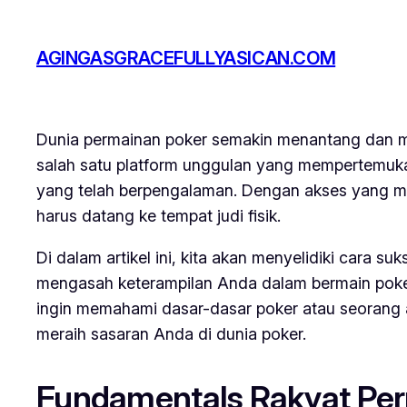
Skip
to
AGINGASGRACEFULLYASICAN.COM
content
Dunia permainan poker semakin menantang dan men
salah satu platform unggulan yang mempertemuka
yang telah berpengalaman. Dengan akses yang mud
harus datang ke tempat judi fisik.
Di dalam artikel ini, kita akan menyelidiki cara 
mengasah keterampilan Anda dalam bermain poke
ingin memahami dasar-dasar poker atau seorang a
meraih sasaran Anda di dunia poker.
Fundamentals Rakyat Pe