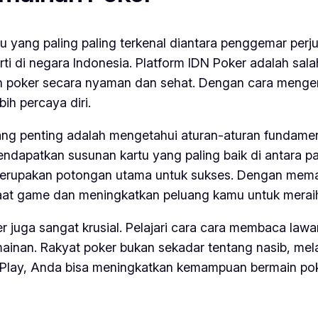
yang paling paling terkenal diantara penggemar perjud
i di negara Indonesia. Platform IDN Poker adalah sal
n poker secara nyaman dan sehat. Dengan cara mengert
ih percaya diri.
yang penting adalah mengetahui aturan-aturan fundam
ndapatkan susunan kartu yang paling baik di antara p
air merupakan potongan utama untuk sukses. Dengan mem
 saat game dan meningkatkan peluang kamu untuk mera
oker juga sangat krusial. Pelajari cara cara membaca l
mainan. Rakyat poker bukan sekadar tentang nasib, me
DN Play, Anda bisa meningkatkan kemampuan bermain pok