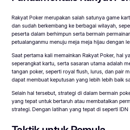
Rakyat Poker merupakan salah satunya game kartu 
dan sudah berkembang ke berbagai wilayah, sepert
peserta dalam berhimpun serta bermain permaina
petualanganmu menuju meja meja hijau dengan leb
Saat pertama kali memainkan Rakyat Poker, hal 
seperangkat kartu, serta sasaran utama adalah me
tangan poker, seperti royal flush, lurus, dan p
dapat membuat keputusan yang lebih lebih baik
Selain hal tersebut, strategi di dalam bermain p
yang tepat untuk bertaruh atau membatalkan per
strategi. Dengan latihan yang tepat di seperti I
Taktik untuk Pemula