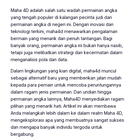
Maha 4D adalah salah satu wadah permainan angka
yang tengah populer di kalangan pecinta judi dan
permainan angka di negeri ini. Dengan inovasi dan
teknologi terkini, maha4d menawarkan pengalaman
bermain yang menarik dan penuh tantangan. Bagi
banyak orang, permainan angka ini bukan hanya nasib,
tetapi juga melibatkan strategi dan kecermatan dalam
menganalisis pola dan data.
Dalam lingkungan yang kian digital, maha4d muncul
sebagai alternatif baru yang memberikan jalan mudah
kepada para pemain untuk mencoba peruntungannya
dalam ragam jenis permainan. Dari undian hingga
permainan angka lainnya, Maha4D menyediakan ragam
pilihan yang menarik hati. Artikel ini akan membawa
Anda melangkah lebih dalam ke dalam realm Maha 4D,
mengeksplorasi apa yang membuatnya sangat sukses
dan mengapa banyak individu tergoda untuk
bergabung.