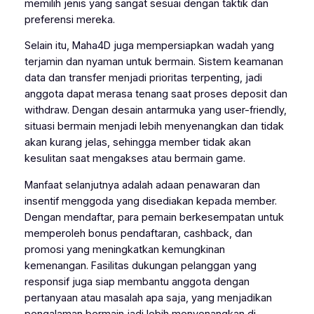
memilih jenis yang sangat sesuai dengan taktik dan
preferensi mereka.
Selain itu, Maha4D juga mempersiapkan wadah yang
terjamin dan nyaman untuk bermain. Sistem keamanan
data dan transfer menjadi prioritas terpenting, jadi
anggota dapat merasa tenang saat proses deposit dan
withdraw. Dengan desain antarmuka yang user-friendly,
situasi bermain menjadi lebih menyenangkan dan tidak
akan kurang jelas, sehingga member tidak akan
kesulitan saat mengakses atau bermain game.
Manfaat selanjutnya adalah adaan penawaran dan
insentif menggoda yang disediakan kepada member.
Dengan mendaftar, para pemain berkesempatan untuk
memperoleh bonus pendaftaran, cashback, dan
promosi yang meningkatkan kemungkinan
kemenangan. Fasilitas dukungan pelanggan yang
responsif juga siap membantu anggota dengan
pertanyaan atau masalah apa saja, yang menjadikan
pengalaman bermain jadi lebih menyenangkan di