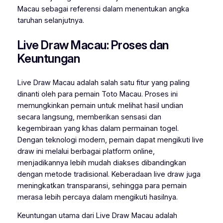
Macau sebagai referensi dalam menentukan angka
taruhan selanjutnya.
Live Draw Macau: Proses dan
Keuntungan
Live Draw Macau adalah salah satu fitur yang paling
dinanti oleh para pemain Toto Macau. Proses ini
memungkinkan pemain untuk melihat hasil undian
secara langsung, memberikan sensasi dan
kegembiraan yang khas dalam permainan togel.
Dengan teknologi modern, pemain dapat mengikuti live
draw ini melalui berbagai platform online,
menjadikannya lebih mudah diakses dibandingkan
dengan metode tradisional. Keberadaan live draw juga
meningkatkan transparansi, sehingga para pemain
merasa lebih percaya dalam mengikuti hasilnya.
Keuntungan utama dari Live Draw Macau adalah