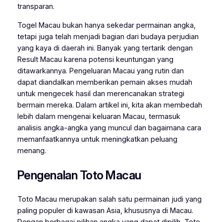
transparan.
Togel Macau bukan hanya sekedar permainan angka,
tetapi juga telah menjadi bagian dari budaya perjudian
yang kaya di daerah ini. Banyak yang tertarik dengan
Result Macau karena potensi keuntungan yang
ditawarkannya. Pengeluaran Macau yang rutin dan
dapat diandalkan memberikan pemain akses mudah
untuk mengecek hasil dan merencanakan strategi
bermain mereka. Dalam artikel ini, kita akan membedah
lebih dalam mengenai keluaran Macau, termasuk
analisis angka-angka yang muncul dan bagaimana cara
memanfaatkannya untuk meningkatkan peluang
menang.
Pengenalan Toto Macau
Toto Macau merupakan salah satu permainan judi yang
paling populer di kawasan Asia, khususnya di Macau.
Dengan berbagai pilihan angka yang dapat dipilih, Toto