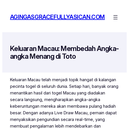
Skip
to
AGINGASGRACEFULLYASICAN.COM
content
Keluaran Macau: Membedah Angka-
angka Menang di Toto
Keluaran Macau telah menjadi topik hangat di kalangan
pecinta togel di seluruh dunia. Setiap hari, banyak orang
menantikan hasil dari togel Macau yang diadakan
secara langsung, mengharapkan angka-angka
keberuntungan mereka akan membawa pulang hadiah
besar. Dengan adanya Live Draw Macau, pemain dapat
menyaksikan pengundian secara real-time, yang
membuat pengalaman lebih mendebarkan dan