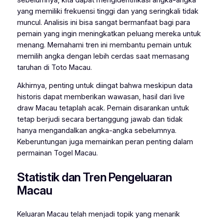
yang memiliki frekuensi tinggi dan yang seringkali tidak
muncul. Analisis ini bisa sangat bermanfaat bagi para
pemain yang ingin meningkatkan peluang mereka untuk
menang. Memahami tren ini membantu pemain untuk
memilih angka dengan lebih cerdas saat memasang
taruhan di Toto Macau.
Akhirnya, penting untuk diingat bahwa meskipun data
historis dapat memberikan wawasan, hasil dari live
draw Macau tetaplah acak. Pemain disarankan untuk
tetap berjudi secara bertanggung jawab dan tidak
hanya mengandalkan angka-angka sebelumnya.
Keberuntungan juga memainkan peran penting dalam
permainan Togel Macau.
Statistik dan Tren Pengeluaran
Macau
Keluaran Macau telah menjadi topik yang menarik