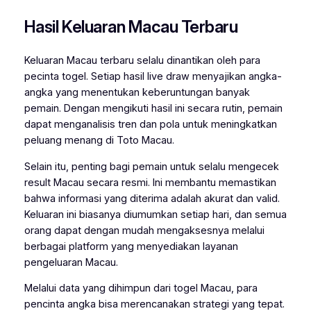
Hasil Keluaran Macau Terbaru
Keluaran Macau terbaru selalu dinantikan oleh para
pecinta togel. Setiap hasil live draw menyajikan angka-
angka yang menentukan keberuntungan banyak
pemain. Dengan mengikuti hasil ini secara rutin, pemain
dapat menganalisis tren dan pola untuk meningkatkan
peluang menang di Toto Macau.
Selain itu, penting bagi pemain untuk selalu mengecek
result Macau secara resmi. Ini membantu memastikan
bahwa informasi yang diterima adalah akurat dan valid.
Keluaran ini biasanya diumumkan setiap hari, dan semua
orang dapat dengan mudah mengaksesnya melalui
berbagai platform yang menyediakan layanan
pengeluaran Macau.
Melalui data yang dihimpun dari togel Macau, para
pencinta angka bisa merencanakan strategi yang tepat.