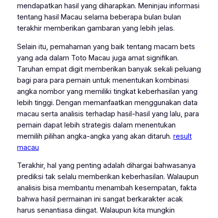
mendapatkan hasil yang diharapkan. Meninjau informasi
tentang hasil Macau selama beberapa bulan bulan
terakhir memberikan gambaran yang lebih jelas.
Selain itu, pemahaman yang baik tentang macam bets
yang ada dalam Toto Macau juga amat signifikan.
Taruhan empat digit memberikan banyak sekali peluang
bagi para para pemain untuk menentukan kombinasi
angka nombor yang memiliki tingkat keberhasilan yang
lebih tinggi. Dengan memanfaatkan menggunakan data
macau serta analisis terhadap hasil-hasil yang lalu, para
pemain dapat lebih strategis dalam menentukan
memilih pilihan angka-angka yang akan ditaruh.
result
macau
Terakhir, hal yang penting adalah dihargai bahwasanya
prediksi tak selalu memberikan keberhasilan. Walaupun
analisis bisa membantu menambah kesempatan, fakta
bahwa hasil permainan ini sangat berkarakter acak
harus senantiasa diingat. Walaupun kita mungkin