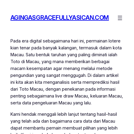
Skip
to
AGINGASGRACEFULLYASICAN.COM
content
Pada era digital sebagaimana hari ini, permainan lotere
kian tenar pada banyak kalangan, termasuk dalam kota
Macau. Satu bentuk taruhan yang paling diminati ialah
Toto di Macau, yang mana memberikan berbagai
macam kesempatan agar menang melalui metode
pengundian yang sangat menggugah. Di dalam artikel
ini kita akan kita menganalisis serta memprediksi hasil
dari Toto Macau, dengan penekanan pada informasi
penting sebagaimana live draw Macau, keluaran Macau,
serta data pengeluaran Macau yang lalu.
Kami hendak menggali lebih lanjut tentang hasil-hasil
yang telah ada dan bagaimana cara data dari Macau
dapat membantu pemain membuat pilihan yang lebih