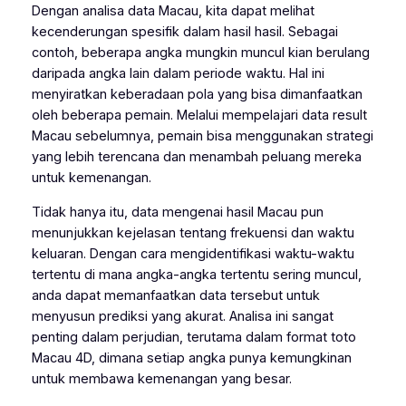
Dengan analisa data Macau, kita dapat melihat
kecenderungan spesifik dalam hasil hasil. Sebagai
contoh, beberapa angka mungkin muncul kian berulang
daripada angka lain dalam periode waktu. Hal ini
menyiratkan keberadaan pola yang bisa dimanfaatkan
oleh beberapa pemain. Melalui mempelajari data result
Macau sebelumnya, pemain bisa menggunakan strategi
yang lebih terencana dan menambah peluang mereka
untuk kemenangan.
Tidak hanya itu, data mengenai hasil Macau pun
menunjukkan kejelasan tentang frekuensi dan waktu
keluaran. Dengan cara mengidentifikasi waktu-waktu
tertentu di mana angka-angka tertentu sering muncul,
anda dapat memanfaatkan data tersebut untuk
menyusun prediksi yang akurat. Analisa ini sangat
penting dalam perjudian, terutama dalam format toto
Macau 4D, dimana setiap angka punya kemungkinan
untuk membawa kemenangan yang besar.