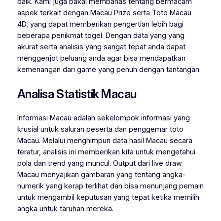
baik. Kami juga bakal membahas tentang bermacam
aspek terkait dengan Macau Prize serta Toto Macau
4D, yang dapat memberikan pengertian lebih bagi
beberapa penikmat togel. Dengan data yang yang
akurat serta analisis yang sangat tepat anda dapat
menggenjot peluang anda agar bisa mendapatkan
kemenangan dari game yang penuh dengan tantangan.
Analisa Statistik Macau
Informasi Macau adalah sekelompok informasi yang
krusial untuk saluran peserta dan penggemar toto
Macau. Melalui menghimpun data hasil Macau secara
teratur, analisis ini memberikan kita untuk mengetahui
pola dan trend yang muncul. Output dari live draw
Macau menyajikan gambaran yang tentang angka-
numerik yang kerap terlihat dan bisa menunjang pemain
untuk mengambil keputusan yang tepat ketika memilih
angka untuk taruhan mereka.