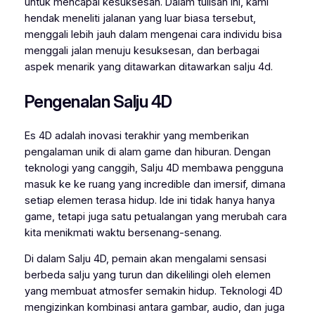
untuk mencapai kesuksesan. Dalam tulisan ini, kami
hendak meneliti jalanan yang luar biasa tersebut,
menggali lebih jauh dalam mengenai cara individu bisa
menggali jalan menuju kesuksesan, dan berbagai
aspek menarik yang ditawarkan ditawarkan salju 4d.
Pengenalan Salju 4D
Es 4D adalah inovasi terakhir yang memberikan
pengalaman unik di alam game dan hiburan. Dengan
teknologi yang canggih, Salju 4D membawa pengguna
masuk ke ke ruang yang incredible dan imersif, dimana
setiap elemen terasa hidup. Ide ini tidak hanya hanya
game, tetapi juga satu petualangan yang merubah cara
kita menikmati waktu bersenang-senang.
Di dalam Salju 4D, pemain akan mengalami sensasi
berbeda salju yang turun dan dikelilingi oleh elemen
yang membuat atmosfer semakin hidup. Teknologi 4D
mengizinkan kombinasi antara gambar, audio, dan juga