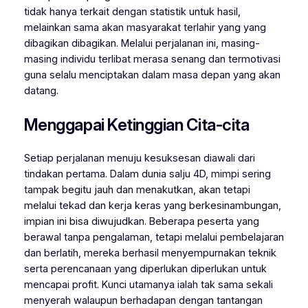
tidak hanya terkait dengan statistik untuk hasil,
melainkan sama akan masyarakat terlahir yang yang
dibagikan dibagikan. Melalui perjalanan ini, masing-
masing individu terlibat merasa senang dan termotivasi
guna selalu menciptakan dalam masa depan yang akan
datang.
Menggapai Ketinggian Cita-cita
Setiap perjalanan menuju kesuksesan diawali dari
tindakan pertama. Dalam dunia salju 4D, mimpi sering
tampak begitu jauh dan menakutkan, akan tetapi
melalui tekad dan kerja keras yang berkesinambungan,
impian ini bisa diwujudkan. Beberapa peserta yang
berawal tanpa pengalaman, tetapi melalui pembelajaran
dan berlatih, mereka berhasil menyempurnakan teknik
serta perencanaan yang diperlukan diperlukan untuk
mencapai profit. Kunci utamanya ialah tak sama sekali
menyerah walaupun berhadapan dengan tantangan