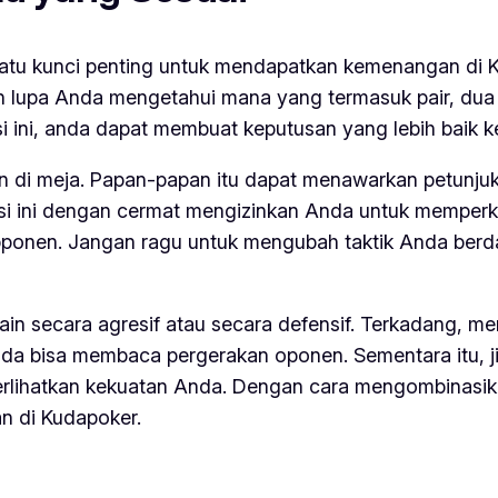
atu kunci penting untuk mendapatkan kemenangan di K
n lupa Anda mengetahui mana yang termasuk pair, dua p
ini, anda dapat membuat keputusan yang lebih baik ket
tkan di meja. Papan-papan itu dapat menawarkan petun
uasi ini dengan cermat mengizinkan Anda untuk memper
 opponen. Jangan ragu untuk mengubah taktik Anda ber
main secara agresif atau secara defensif. Terkadang, m
anda bisa membaca pergerakan oponen. Sementara itu, 
rlihatkan kekuatan Anda. Dengan cara mengombinasika
n di Kudapoker.