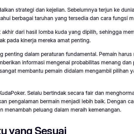
an strategi dan kejelian. Sebelumnya terjun ke dunia
tahui berbagai taruhan yang tersedia dan cara fungsi m
 akhir dari hasil lomba kuda yang dipilih, sehingga m
k pada kinerja mereka amat penting.
ng penting dalam peraturan fundamental. Pemain har
mberikan informasi mengenai probabilitas menang dan 
n sangat membantu pemain didalam mengambil pilihan 
 KudaPoker. Selalu bertindak secara fair dan menghorma
ikan pengalaman bermain menjadi lebih baik. Dengan c
dan menambah peluang dalam meraih kemenangan.
tu yang Sesuai