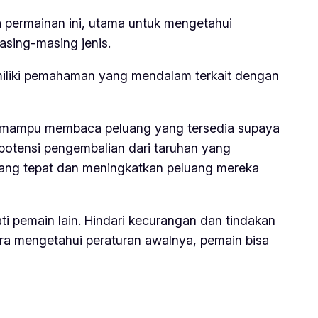
 permainan ini, utama untuk mengetahui
asing-masing jenis.
emiliki pemahaman yang mendalam terkait dengan
us mampu membaca peluang yang tersedia supaya
potensi pengembalian dari taruhan yang
yang tepat dan meningkatkan peluang mereka
ti pemain lain. Hindari kecurangan dan tindakan
ara mengetahui peraturan awalnya, pemain bisa