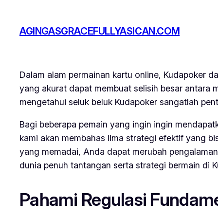
Skip
to
AGINGASGRACEFULLYASICAN.COM
content
Dalam alam permainan kartu online, Kudapoker dan
yang akurat dapat membuat selisih besar antara 
mengetahui seluk beluk Kudapoker sangatlah pen
Bagi beberapa pemain yang ingin ingin mendapatkan
kami akan membahas lima strategi efektif yang b
yang memadai, Anda dapat merubah pengalaman b
dunia penuh tantangan serta strategi bermain di 
Pahami Regulasi Fundam