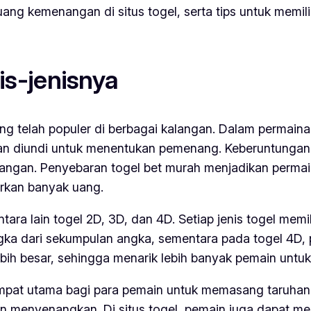
luang kemenangan di situs togel, serta tips untuk memi
s-jenisnya
yang telah populer di berbagai kalangan. Dalam permai
n diundi untuk menentukan pemenang. Keberuntungan m
ngan. Penyebaran togel bet murah menjadikan permai
arkan banyak uang.
tara lain togel 2D, 3D, dan 4D. Setiap jenis togel memi
gka dari sekumpulan angka, sementara pada togel 4D, 
ih besar, sehingga menarik lebih banyak pemain untuk 
empat utama bagi para pemain untuk memasang taruhan. 
menyenangkan. Di situs togel, pemain juga dapat m