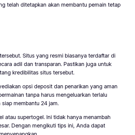
yang telah ditetapkan akan membantu pemain tetap
tersebut. Situs yang resmi biasanya terdaftar di
ra adil dan transparan. Pastikan juga untuk
g kredibilitas situs tersebut.
nyediakan opsi deposit dan penarikan yang aman
ermainan tanpa harus mengeluarkan terlalu
an siap membantu 24 jam.
gel atau supertogel. Ini tidak hanya menambah
ar. Dengan mengikuti tips ini, Anda dapat
g menyenangkan.