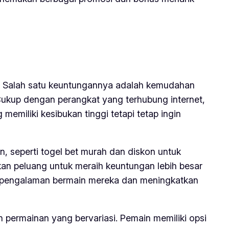
l. Salah satu keuntungannya adalah kemudahan
Cukup dengan perangkat yang terhubung internet,
emiliki kesibukan tinggi tetapi tetap ingin
in, seperti togel bet murah dan diskon untuk
kan peluang untuk meraih keuntungan lebih besar
n pengalaman bermain mereka dan meningkatkan
an permainan yang bervariasi. Pemain memiliki opsi