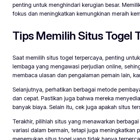
penting untuk menghindari kerugian besar. Memili
fokus dan meningkatkan kemungkinan meraih ke
Tips Memilih Situs Togel 
Saat memilih situs togel terpercaya, penting untuk 
lembaga yang mengawasi perjudian online, sehing
membaca ulasan dan pengalaman pemain lain, karen
Selanjutnya, perhatikan berbagai metode pembaya
dan cepat. Pastikan juga bahwa mereka menyedia
banyak biaya. Selain itu, cek juga apakah situs 
Terakhir, pilihlah situs yang menawarkan berbagai
variasi dalam bermain, tetapi juga meningkatkan
menemukan situs togel yang tidak hanya terperc