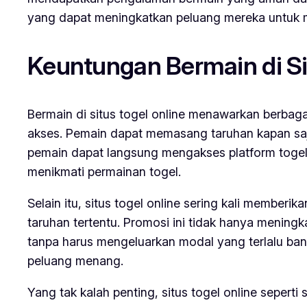
yang dapat meningkatkan peluang mereka untuk
Keuntungan Bermain di Si
Bermain di situs togel online menawarkan berba
akses. Pemain dapat memasang taruhan kapan saja
pemain dapat langsung mengakses platform togel d
menikmati permainan togel.
Selain itu, situs togel online sering kali member
taruhan tertentu. Promosi ini tidak hanya menin
tanpa harus mengeluarkan modal yang terlalu b
peluang menang.
Yang tak kalah penting, situs togel online sepert