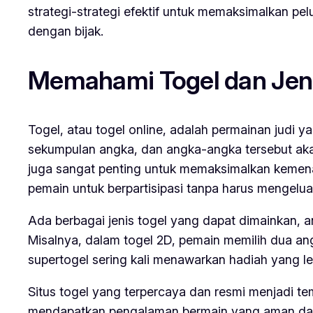
strategi-strategi efektif untuk memaksimalkan pe
dengan bijak.
Memahami Togel dan Jeni
Togel, atau togel online, adalah permainan judi 
sekumpulan angka, dan angka-angka tersebut aka
juga sangat penting untuk memaksimalkan kemena
pemain untuk berpartisipasi tanpa harus mengelu
Ada berbagai jenis togel yang dapat dimainkan, an
Misalnya, dalam togel 2D, pemain memilih dua an
supertogel sering kali menawarkan hadiah yang leb
Situs togel yang terpercaya dan resmi menjadi t
mendapatkan pengalaman bermain yang aman dan 