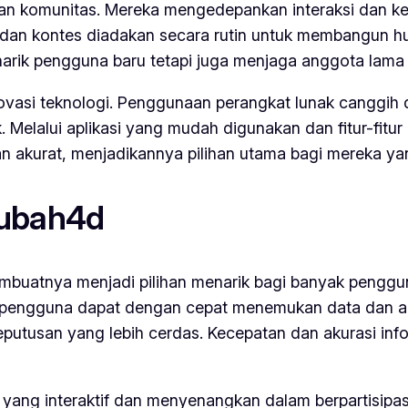
an komunitas. Mereka mengedepankan interaksi dan ke
nar, dan kontes diadakan secara rutin untuk membangun
arik pengguna baru tetapi juga menjaga anggota lama te
novasi teknologi. Penggunaan perangkat lunak canggih 
 Melalui aplikasi yang mudah digunakan dan fitur-fit
n akurat, menjadikannya pilihan utama bagi mereka yang
ubah4d
uatnya menjadi pilihan menarik bagi banyak penggun
, pengguna dapat dengan cepat menemukan data dan a
putusan yang lebih cerdas. Kecepatan dan akurasi in
yang interaktif dan menyenangkan dalam berpartisipasi