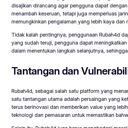
disajikan dirancang agar pengguna dapat dengan m
menambah keseruan, tetapi juga memperluas jari
memungkinkan pengalaman yang lebih kaya dan
Tidak kalah pentingnya, penggunaan Rubah4d da
yang sudah teruji, pengguna dapat meningkatkan 
dalam menentukan langkah selanjutnya, sehingga 
Tantangan dan Vulnerabil
Rubah4d, sebagai salah satu platform yang menar
satu tantangan utama adalah persaingan yang ket
terus berinovasi dan memberikan value yang lebih
teknologi dan pemasaran untuk memastikan bahw