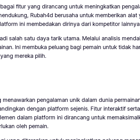
ai fitur yang dirancang untuk meningkatkan pengalam
 mendukung, Rubah4d berusaha untuk memberikan alat 
latform ini membedakan dirinya dari kompetitor lainnya
di salah satu daya tarik utama. Melalui analisis mend
nan. Ini membuka peluang bagi pemain untuk tidak ha
yang mereka pilih.
ng menawarkan pengalaman unik dalam dunia permainan
dingkan dengan platform sejenis. Fitur interaktif se
lemen dalam platform ini dirancang untuk memaksimal
lukan oleh pemain.