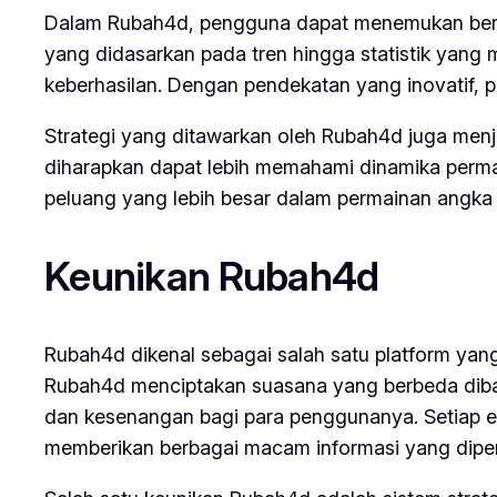
Dalam Rubah4d, pengguna dapat menemukan berbag
yang didasarkan pada tren hingga statistik yang
keberhasilan. Dengan pendekatan yang inovatif, p
Strategi yang ditawarkan oleh Rubah4d juga menja
diharapkan dapat lebih memahami dinamika permai
peluang yang lebih besar dalam permainan angka 
Keunikan Rubah4d
Rubah4d dikenal sebagai salah satu platform ya
Rubah4d menciptakan suasana yang berbeda diban
dan kesenangan bagi para penggunanya. Setiap e
memberikan berbagai macam informasi yang diper