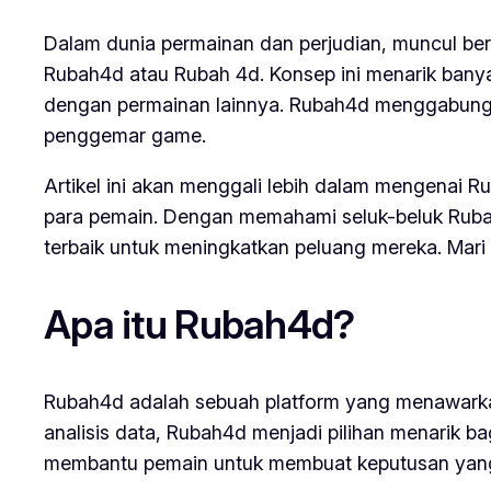
Dalam dunia permainan dan perjudian, muncul berb
Rubah4d atau Rubah 4d. Konsep ini menarik ban
dengan permainan lainnya. Rubah4d menggabungka
penggemar game.
Artikel ini akan menggali lebih dalam mengenai R
para pemain. Dengan memahami seluk-beluk Rub
terbaik untuk meningkatkan peluang mereka. Mari 
Apa itu Rubah4d?
Rubah4d adalah sebuah platform yang menawarka
analisis data, Rubah4d menjadi pilihan menarik 
membantu pemain untuk membuat keputusan yang 