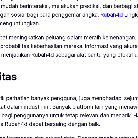
udah berinteraksi, melakukan prediksi, dan berbagi st
ngan sosial bagi para penggemar angka.
Rubah4d
Lingk
 menguntungkan.
pat meningkatkan peluang dalam meraih kemenangan. D
probabilitas keberhasilan mereka. Informasi yang aku
menjadikan Rubah4d sebagai alat bantu yang efektif un
itas
ik perhatian banyak pengguna, juga menghadapi sejuml
at dalam industri ini. Banyak platform lain yang mena
 bagi penggunanya untuk tetap relevan dan menarik. Ha
a Rubah4d dapat bersaing dengan baik.