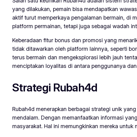
Salah satu keunikan Rubah4d adalah sistem strate
yang dilakukan, pemain bisa mendapatkan wawasa
aktif turut memperkaya pengalaman bermain, di m
platform permainan, tetapi juga sebagai wadah int
Keberadaan fitur bonus dan promosi yang menari
tidak ditawarkan oleh platform lainnya, seperti b
terus bermain dan mengeksplorasi lebih jauh tent
menciptakan loyalitas di antara penggunanya dan
Strategi Rubah4d
Rubah4d menerapkan berbagai strategi unik yang 
mendalam. Dengan memanfaatkan informasi yang 
masyarakat. Hal ini memungkinkan mereka untuk 