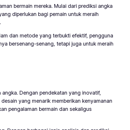
an bermain mereka. Mulai dari prediksi angka
yang diperlukan bagi pemain untuk meraih
.
alam dan metode yang terbukti efektif, pengguna
nya bersenang-senang, tetapi juga untuk meraih
 angka. Dengan pendekatan yang inovatif,
rta desain yang menarik memberikan kenyamanan
kan pengalaman bermain dan sekaligus