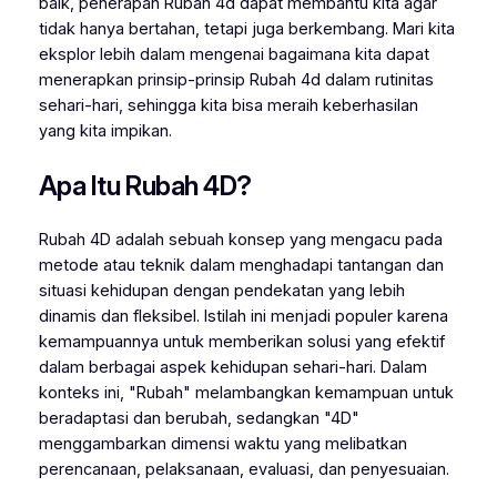
baik, penerapan Rubah 4d dapat membantu kita agar
tidak hanya bertahan, tetapi juga berkembang. Mari kita
eksplor lebih dalam mengenai bagaimana kita dapat
menerapkan prinsip-prinsip Rubah 4d dalam rutinitas
sehari-hari, sehingga kita bisa meraih keberhasilan
yang kita impikan.
Apa Itu Rubah 4D?
Rubah 4D adalah sebuah konsep yang mengacu pada
metode atau teknik dalam menghadapi tantangan dan
situasi kehidupan dengan pendekatan yang lebih
dinamis dan fleksibel. Istilah ini menjadi populer karena
kemampuannya untuk memberikan solusi yang efektif
dalam berbagai aspek kehidupan sehari-hari. Dalam
konteks ini, "Rubah" melambangkan kemampuan untuk
beradaptasi dan berubah, sedangkan "4D"
menggambarkan dimensi waktu yang melibatkan
perencanaan, pelaksanaan, evaluasi, dan penyesuaian.