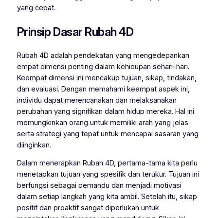
yang cepat.
Prinsip Dasar Rubah 4D
Rubah 4D adalah pendekatan yang mengedepankan
empat dimensi penting dalam kehidupan sehari-hari.
Keempat dimensi ini mencakup tujuan, sikap, tindakan,
dan evaluasi. Dengan memahami keempat aspek ini,
individu dapat merencanakan dan melaksanakan
perubahan yang signifikan dalam hidup mereka. Hal ini
memungkinkan orang untuk memiliki arah yang jelas
serta strategi yang tepat untuk mencapai sasaran yang
diinginkan.
Dalam menerapkan Rubah 4D, pertama-tama kita perlu
menetapkan tujuan yang spesifik dan terukur. Tujuan ini
berfungsi sebagai pemandu dan menjadi motivasi
dalam setiap langkah yang kita ambil. Setelah itu, sikap
positif dan proaktif sangat diperlukan untuk