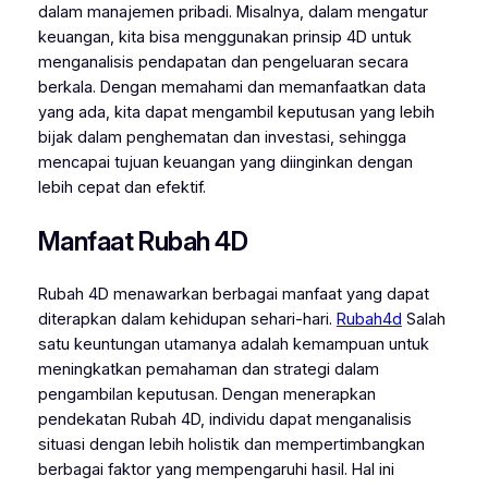
dalam manajemen pribadi. Misalnya, dalam mengatur
keuangan, kita bisa menggunakan prinsip 4D untuk
menganalisis pendapatan dan pengeluaran secara
berkala. Dengan memahami dan memanfaatkan data
yang ada, kita dapat mengambil keputusan yang lebih
bijak dalam penghematan dan investasi, sehingga
mencapai tujuan keuangan yang diinginkan dengan
lebih cepat dan efektif.
Manfaat Rubah 4D
Rubah 4D menawarkan berbagai manfaat yang dapat
diterapkan dalam kehidupan sehari-hari.
Rubah4d
Salah
satu keuntungan utamanya adalah kemampuan untuk
meningkatkan pemahaman dan strategi dalam
pengambilan keputusan. Dengan menerapkan
pendekatan Rubah 4D, individu dapat menganalisis
situasi dengan lebih holistik dan mempertimbangkan
berbagai faktor yang mempengaruhi hasil. Hal ini