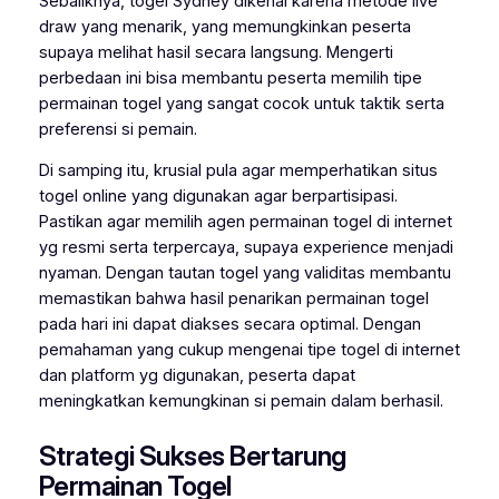
Sebaliknya, togel Sydney dikenal karena metode live
draw yang menarik, yang memungkinkan peserta
supaya melihat hasil secara langsung. Mengerti
perbedaan ini bisa membantu peserta memilih tipe
permainan togel yang sangat cocok untuk taktik serta
preferensi si pemain.
Di samping itu, krusial pula agar memperhatikan situs
togel online yang digunakan agar berpartisipasi.
Pastikan agar memilih agen permainan togel di internet
yg resmi serta terpercaya, supaya experience menjadi
nyaman. Dengan tautan togel yang validitas membantu
memastikan bahwa hasil penarikan permainan togel
pada hari ini dapat diakses secara optimal. Dengan
pemahaman yang cukup mengenai tipe togel di internet
dan platform yg digunakan, peserta dapat
meningkatkan kemungkinan si pemain dalam berhasil.
Strategi Sukses Bertarung
Permainan Togel