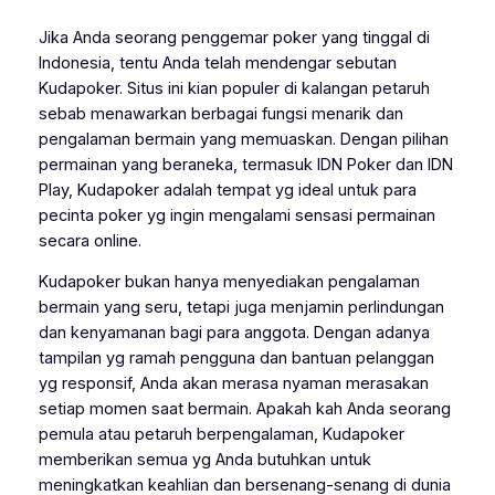
Jika Anda seorang penggemar poker yang tinggal di
Indonesia, tentu Anda telah mendengar sebutan
Kudapoker. Situs ini kian populer di kalangan petaruh
sebab menawarkan berbagai fungsi menarik dan
pengalaman bermain yang memuaskan. Dengan pilihan
permainan yang beraneka, termasuk IDN Poker dan IDN
Play, Kudapoker adalah tempat yg ideal untuk para
pecinta poker yg ingin mengalami sensasi permainan
secara online.
Kudapoker bukan hanya menyediakan pengalaman
bermain yang seru, tetapi juga menjamin perlindungan
dan kenyamanan bagi para anggota. Dengan adanya
tampilan yg ramah pengguna dan bantuan pelanggan
yg responsif, Anda akan merasa nyaman merasakan
setiap momen saat bermain. Apakah kah Anda seorang
pemula atau petaruh berpengalaman, Kudapoker
memberikan semua yg Anda butuhkan untuk
meningkatkan keahlian dan bersenang-senang di dunia