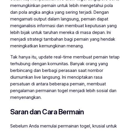
memungkinkan pemain untuk lebih mengetahui pola
dan pola angka angka yang sering terjadi. Dengan
mengamati output dalam langsung, pemain dapat
menganalisis informasi dan membuat keputusan yang
lebih bijak untuk taruhan mereka di masa depan. Ini
menjadi strategi tambahan bagi pemain yang hendak
meningkatkan kemungkinan menang.
Tak hanya itu, update real-time membuat pemain tetap
terhubung dengan komunitas. Banyak orang yang
berbincang dan berbagi perasaan saat nombor
diumumkan live langsung. Ini menciptakan rasa
persatuan di antara beberapa pemain, membuat
pengalaman permainan togel menjadi lebih sosial dan
menyenangkan.
Saran dan Cara Bermain
Sebelum Anda memulai permainan togel, krusial untuk