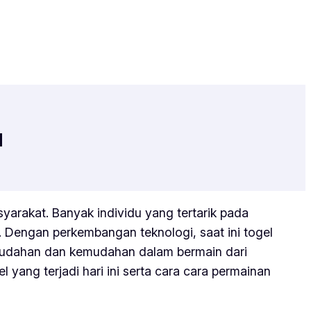
u
yarakat. Banyak individu yang tertarik pada
 Dengan perkembangan teknologi, saat ini togel
emudahan dan kemudahan dalam bermain dari
yang terjadi hari ini serta cara cara permainan