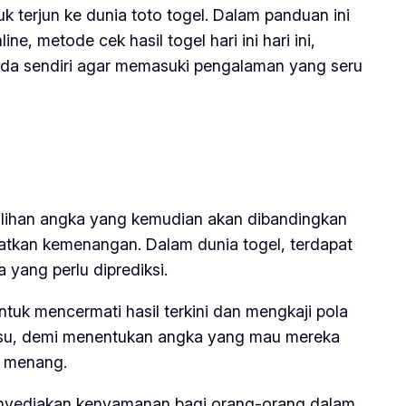
 terjun ke dunia toto togel. Dalam panduan ini
e, metode cek hasil togel hari ini hari ini,
Anda sendiri agar memasuki pengalaman yang seru
n pilihan angka yang kemudian akan dibandingkan
atkan kemenangan. Dalam dunia togel, terdapat
 yang perlu diprediksi.
tuk mencermati hasil terkini dan mengkaji pola
apsu, demi menentukan angka yang mau mereka
n menang.
 menyediakan kenyamanan bagi orang-orang dalam