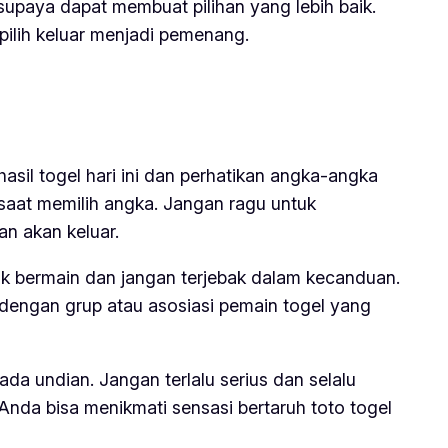
supaya dapat membuat pilihan yang lebih baik.
lih keluar menjadi pemenang.
asil togel hari ini dan perhatikan angka-angka
saat memilih angka. Jangan ragu untuk
 akan keluar.
uk bermain dan jangan terjebak dalam kecanduan.
 dengan grup atau asosiasi pemain togel yang
da undian. Jangan terlalu serius dan selalu
Anda bisa menikmati sensasi bertaruh toto togel