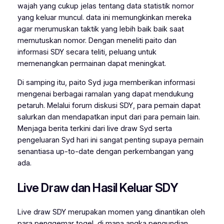
wajah yang cukup jelas tentang data statistik nomor
yang keluar muncul. data ini memungkinkan mereka
agar merumuskan taktik yang lebih baik baik saat
memutuskan nomor. Dengan meneliti paito dan
informasi SDY secara teliti, peluang untuk
memenangkan permainan dapat meningkat.
Di samping itu, paito Syd juga memberikan informasi
mengenai berbagai ramalan yang dapat mendukung
petaruh. Melalui forum diskusi SDY, para pemain dapat
salurkan dan mendapatkan input dari para pemain lain.
Menjaga berita terkini dari live draw Syd serta
pengeluaran Syd hari ini sangat penting supaya pemain
senantiasa up-to-date dengan perkembangan yang
ada.
Live Draw dan Hasil Keluar SDY
Live draw SDY merupakan momen yang dinantikan oleh
para penggemar togel, di mana angka pengundian