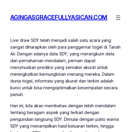
Skip
to
AGINGASGRACEFULLYASICAN.COM
content
Live draw SDY telah menjadi salah satu acara yang
sangat diharapkan oleh para penggemar togel di Tanah
Air. Dengan adanya data SDY, yang merangkum data
dan pemahaman mendalam, pemain dapat
merumuskan prediksi yang semakin akurat untuk
meningkatkan kemungkinan menang mereka. Dalam
dunia togel, informasi yang akurat dan terkini adalah
kunci untuk bisa mengoptimalkan kesempatan secara
penuh.
Hari ini, kita akan membahas dengan lebih mendalam
tentang beragam aspek yang terkait dengan
pengundian langsung SDY. Dimulai dengan paito warna
SDY yang menampilkan hasil keluaran terkini, hingga