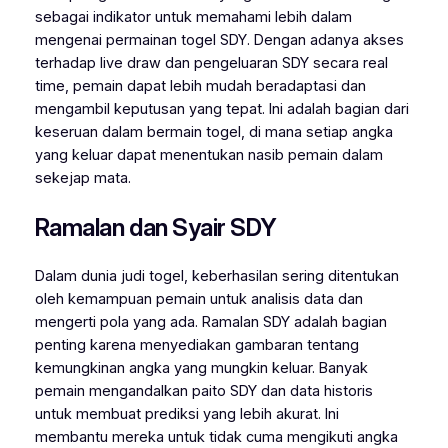
sebagai indikator untuk memahami lebih dalam
mengenai permainan togel SDY. Dengan adanya akses
terhadap live draw dan pengeluaran SDY secara real
time, pemain dapat lebih mudah beradaptasi dan
mengambil keputusan yang tepat. Ini adalah bagian dari
keseruan dalam bermain togel, di mana setiap angka
yang keluar dapat menentukan nasib pemain dalam
sekejap mata.
Ramalan dan Syair SDY
Dalam dunia judi togel, keberhasilan sering ditentukan
oleh kemampuan pemain untuk analisis data dan
mengerti pola yang ada. Ramalan SDY adalah bagian
penting karena menyediakan gambaran tentang
kemungkinan angka yang mungkin keluar. Banyak
pemain mengandalkan paito SDY dan data historis
untuk membuat prediksi yang lebih akurat. Ini
membantu mereka untuk tidak cuma mengikuti angka