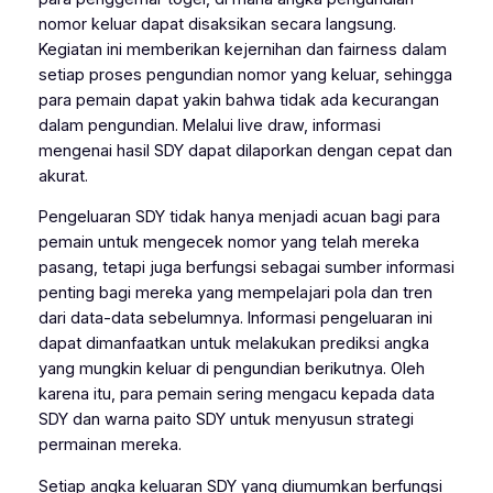
nomor keluar dapat disaksikan secara langsung.
Kegiatan ini memberikan kejernihan dan fairness dalam
setiap proses pengundian nomor yang keluar, sehingga
para pemain dapat yakin bahwa tidak ada kecurangan
dalam pengundian. Melalui live draw, informasi
mengenai hasil SDY dapat dilaporkan dengan cepat dan
akurat.
Pengeluaran SDY tidak hanya menjadi acuan bagi para
pemain untuk mengecek nomor yang telah mereka
pasang, tetapi juga berfungsi sebagai sumber informasi
penting bagi mereka yang mempelajari pola dan tren
dari data-data sebelumnya. Informasi pengeluaran ini
dapat dimanfaatkan untuk melakukan prediksi angka
yang mungkin keluar di pengundian berikutnya. Oleh
karena itu, para pemain sering mengacu kepada data
SDY dan warna paito SDY untuk menyusun strategi
permainan mereka.
Setiap angka keluaran SDY yang diumumkan berfungsi