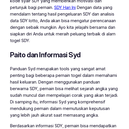
kode syair SDY yang memberikan motivasi dan
petunjuk bagi pemain.
SDY Hari Ini
Dengan data yang
mendalam tentang hasil pengeluaran SDY dan analisis
data SDY lotto, Anda akan bisa mengatur perencanaan
dengan sebaik mungkin. Ayo kita jelajahi bersama dan
siapkan diri Anda untuk meraih peluang terbaik di alam
togel SDY.
Paito dan Informasi Syd
Panduan Syd merupakan tools yang sangat amat
penting bagi beberapa pemain togel dalam memahami
hasil keluaran. Dengan menggunakan panduan
berwarna SDY, pemain bisa melihat sejarah angka yang
sudah muncul dan mempelajari corak yang akan terjadi.
Di samping itu, informasi Syd yang komprehensif
mendukung pemain dalam memutuskan keputusan
yang lebih jauh akurat saat memasang angka.
Berdasarkan informasi SDY, pemain bisa mendapatkan