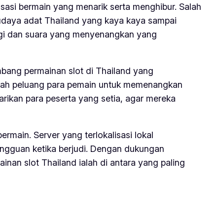
sasi bermain yang menarik serta menghibur. Salah
 budaya adat Thailand yang kaya kaya sampai
inggi dan suara yang menyenangkan yang
mbang permainan slot di Thailand yang
ambah peluang para pemain untuk memenangkan
arikan para peserta yang setia, agar mereka
rmain. Server yang terlokalisasi lokal
ngguan ketika berjudi. Dengan dukungan
nan slot Thailand ialah di antara yang paling