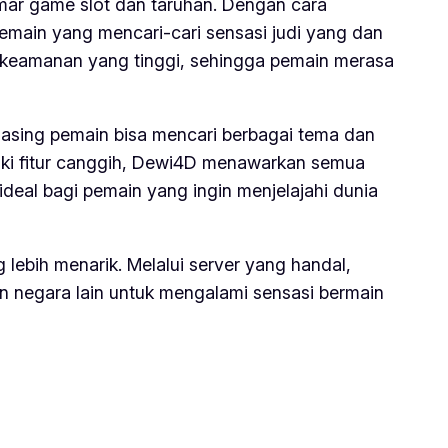
mar game slot dan taruhan. Dengan cara
main yang mencari-cari sensasi judi yang dan
ur keamanan yang tinggi, sehingga pemain merasa
masing pemain bisa mencari berbagai tema dan
liki fitur canggih, Dewi4D menawarkan semua
deal bagi pemain yang ingin menjelajahi dunia
 lebih menarik. Melalui server yang handal,
n negara lain untuk mengalami sensasi bermain