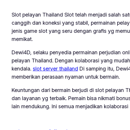
Slot pelayan Thailand Slot telah menjadi salah s
canggih dan koneksi yang stabil, permainan pel
jenis game slot yang seru dengan grafis yg memu
memikat.
Dewi4D, selaku penyedia permainan perjudian onl
pelayan Thailand. Dengan kolaborasi yang mudah
kendala.
slot server thailand
Di samping itu, Dewi
memberikan perasaan nyaman untuk bermain.
Keuntungan dari bermain berjudi di slot pelayan 
dan layanan yg terbaik. Pemain bisa nikmati bon
lain mendukung. Ini semua menjadikan kolaborasi