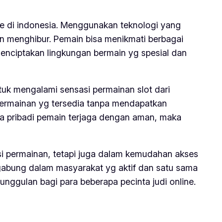
ine di indonesia. Menggunakan teknologi yang
n menghibur. Pemain bisa menikmati berbagai
menciptakan lingkungan bermain yg spesial dan
uk mengalami sensasi permainan slot dari
permainan yg tersedia tanpa mendapatkan
a pribadi pemain terjaga dengan aman, maka
asi permainan, tetapi juga dalam kemudahan akses
rgabung dalam masyarakat yg aktif dan satu sama
nggulan bagi para beberapa pecinta judi online.