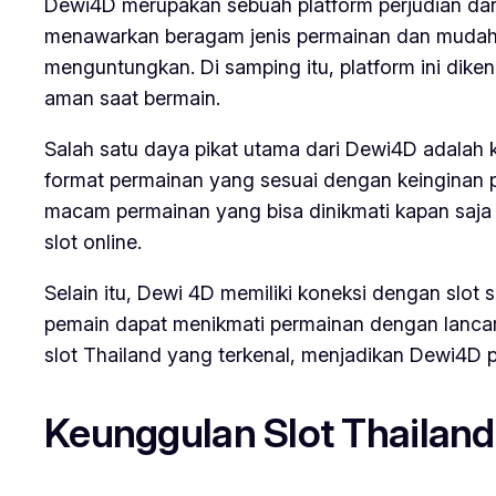
Dewi4D merupakan sebuah platform perjudian dar
menawarkan beragam jenis permainan dan mudahny
menguntungkan. Di samping itu, platform ini dike
aman saat bermain.
Salah satu daya pikat utama dari Dewi4D adalah 
format permainan yang sesuai dengan keinginan p
macam permainan yang bisa dinikmati kapan saja 
slot online.
Selain itu, Dewi 4D memiliki koneksi dengan slot 
pemain dapat menikmati permainan dengan lancar 
slot Thailand yang terkenal, menjadikan Dewi4D pil
Keunggulan Slot Thailand