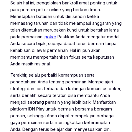
Selain hal ini, pengelolaan bankroll amat penting untuk
para pemain poker online yang berkomitmen.
Menetapkan batasan untuk diri sendiri ketika
memasang taruhan dan tidak melampaui anggaran yang
telah ditentukan merupakan kunci untuk bertahan lama
pada permainan.
poker
Pastikan Anda mengatur modal
Anda secara bijak, supaya dapat terus bermain tanpa
kehabisan di awal permainan. Hal ini pun akan
membantu mempertahankan fokus serta keputusan
Anda masih rasional.
Terakhir, selalu perbaiki kemampuan serta
pengetahuan Anda tentang permainan. Mempelajari
strategi dan tips terbaru dari kalangan komunitas poker,
serta berlatih secara teratur, bisa membantu Anda
menjadi seorang pemain yang lebih baik. Manfaatkan
platform IDN Play untuk bermain bersama beragam
pemain, sehingga Anda dapat mempelajari berbagai
gaya permainan serta meningkatkan keterampilan
Anda. Dengan terus belajar dan menyesuaikan diri,