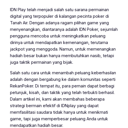
IDN Play telah menjadi salah satu sarana permainan
digital yang terpopuler di kalangan pecinta poker di
Tanah Air. Dengan adanya ragam pilihan game yang
menyenangkan, diantaranya adalah IDN Poker, sejumlah
pengguna mencoba untuk meningkatkan peluang
dirinya untuk mendapatkan kemenangan, terutama
jackpot yang menggoda. Namun, untuk memenangkan
hadiah besar bukan hanya membutuhkan nasib, tetapi
juga taktik permainan yang bijak.
Salah satu cara untuk menambah peluang keberhasilan
adalah dengan bergabung ke dalam komunitas seperti
RekanPoker. Di tempat itu, para pemain dapat berbagi
petunjuk, kisah, dan taktik yang telah terbukti berhasil.
Dalam artikel ini, kami akan membahas beberapa
strategi bermain efektif di IDNplay yang dapat
memfasilitasi saudara tidak hanya untuk menikmati
game, tapi juga memperbesar peluang Anda untuk
mendapatkan hadiah besar.