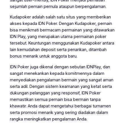
sejumlah pemain pemula ataupun berpengalaman.
Kudapoker adalah salah satu situs yang memberikan
akses kepada IDN Poker. Dengan Kudapoker, pemain
bisa menikmati bermacam permainan yang ditawarkan
IDN Play, yang merupakan utama permainan poker
tersebut. Keuntungan menggunakan Kudapoker antara
lain kemudahan deposit serta penarikan, ditambah
bonus menarik untuk anggota baru.
IDN Poker juga dikenal dengan sebutan IDNPlay, dan
sangat menekankan kepada komitmennya dalam
menyediakan pengalaman bermain yang sangat aman
serta adil. Dengan sistem keamanan yang ketat serta
dukungan pelanggan yang responsif, IDN Poker
memastikan semua pemain bisa bermain tanpa
khawatir. Anda dapat mengetahui berbagai turnamen
serta promosi menarik yang sering diadakan dalam
rangka meningkatkan pengalaman Anda.