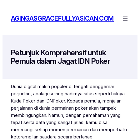
Skip
to
AGINGASGRACEFULLYASICAN.COM
content
Petunjuk Komprehensif untuk
Pemula dalam Jagat IDN Poker
Dunia digital makin populer di tengah penggemar
perjudian, apalagi seiring hadirnya situs seperti halnya
Kuda Poker dan IDNPoker. Kepada pemula, menjalani
perjalanan di dunia permainan poker akan tampak
membingungkan. Namun, dengan pemahaman yang
tepat serta data yang sangat jelas, kamu bisa
merenungi setiap momen permainan dan memperbaiki
keterampilan saudara secara bertahap.