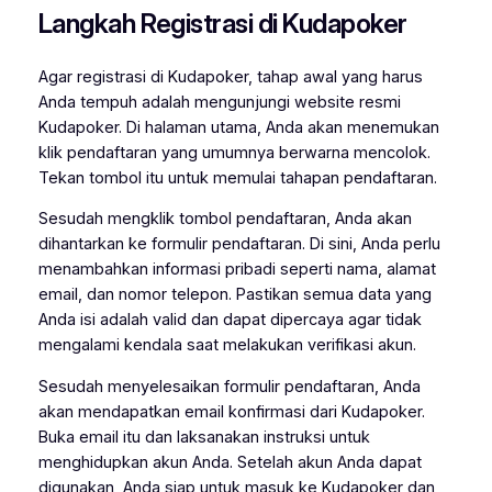
Langkah Registrasi di Kudapoker
Agar registrasi di Kudapoker, tahap awal yang harus
Anda tempuh adalah mengunjungi website resmi
Kudapoker. Di halaman utama, Anda akan menemukan
klik pendaftaran yang umumnya berwarna mencolok.
Tekan tombol itu untuk memulai tahapan pendaftaran.
Sesudah mengklik tombol pendaftaran, Anda akan
dihantarkan ke formulir pendaftaran. Di sini, Anda perlu
menambahkan informasi pribadi seperti nama, alamat
email, dan nomor telepon. Pastikan semua data yang
Anda isi adalah valid dan dapat dipercaya agar tidak
mengalami kendala saat melakukan verifikasi akun.
Sesudah menyelesaikan formulir pendaftaran, Anda
akan mendapatkan email konfirmasi dari Kudapoker.
Buka email itu dan laksanakan instruksi untuk
menghidupkan akun Anda. Setelah akun Anda dapat
digunakan, Anda siap untuk masuk ke Kudapoker dan