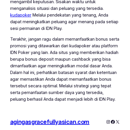
mengambil keputusan. Sisakan waktu untuk
menganalisis situasi dan peluang yang tersedia.
kudapoker
Melalui pendekatan yang tenang, Anda
dapat meningkatkan peluang agar menang pada setiap
sesi permainan di IDN Play.
Terakhir, jangan ragu dalam memanfaatkan bonus serta
promosi yang ditawarkan dari kudapoker atau platform
IDN Poker yang lain. Ada situs yang memberikan hadiah
berupa bonus deposit maupun cashback yang bisa
dimanfaatkan agar meningkatkan modal dasar Anda.
Dalam hal ini, perhatikan batasan syarat dan ketentuan
agar memastikan Anda dapat memanfaatkan bonus
tersebut secara optimal. Melalui strategi yang tepat
serta pemanfaatan sumber daya yang tersedia,
peluang berhasil Anda dapat menjadi lebih di IDN Play.
agingasgracefullyasican.com
Instagram
Faceboo
X