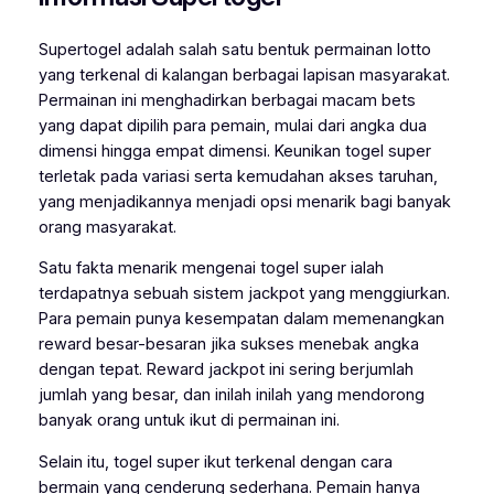
Supertogel adalah salah satu bentuk permainan lotto
yang terkenal di kalangan berbagai lapisan masyarakat.
Permainan ini menghadirkan berbagai macam bets
yang dapat dipilih para pemain, mulai dari angka dua
dimensi hingga empat dimensi. Keunikan togel super
terletak pada variasi serta kemudahan akses taruhan,
yang menjadikannya menjadi opsi menarik bagi banyak
orang masyarakat.
Satu fakta menarik mengenai togel super ialah
terdapatnya sebuah sistem jackpot yang menggiurkan.
Para pemain punya kesempatan dalam memenangkan
reward besar-besaran jika sukses menebak angka
dengan tepat. Reward jackpot ini sering berjumlah
jumlah yang besar, dan inilah inilah yang mendorong
banyak orang untuk ikut di permainan ini.
Selain itu, togel super ikut terkenal dengan cara
bermain yang cenderung sederhana. Pemain hanya