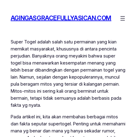
Skip
to
AGINGASGRACEFULLYASICAN.COM
content
Super Togel adalah salah satu permainan yang kian
memikat masyarakat, khususnya di antara pencinta
perjudian. Banyaknya orang meyakini bahwa super
togel bisa menawarkan kesempatan menang yang
lebih besar dibandingkan dengan permainan togel yang
lain. Namun, sejalan dengan kepopulerannya, muncul
pula beragam mitos yang tersiar di kalangan pemain.
Mitos-mitos ini sering kali orang berminat untuk
bermain, tetapi tidak semuanya adalah berbasis pada
fakta yg nyata.
Pada artikel ini, kita akan membahas berbagai mitos
dan fakta seputar supertogel. Penting untuk memahami
mana yg benar dan mana yg hanya sekadar rumor,