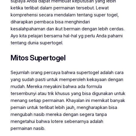
supaya Anda dapat membuat keputusan yang lebih
ketika terlibat dalam permainan tersebut. Lewat
komprehensi secara mendalam tentang super togel,
diharapkan pembaca bisa menghindari
kesalahpahaman dan ikut bermain dengan lebih cerdas.
Ayo kita pelajari bersama hal-hal yg perlu Anda pahami
tentang dunia supertogel.
Mitos Supertogel
Sejumlah orang percaya bahwa supertogel adalah cara
yang sudah pasti untuk memperoleh kekayaan dengan
mudah. Mereka meyakini bahwa ada formula
tersembunyi atau trik khusus yang bisa digunakan untuk
menang setiap permainan. Khayalan ini memikat banyak
pemain untuk terlibat lebih jauh, mengharapkan bisa
mengubah nasib mereka dengan segera tanpa
mengetahui bahwa lotere sebenarnya adalah
permainan nasib.