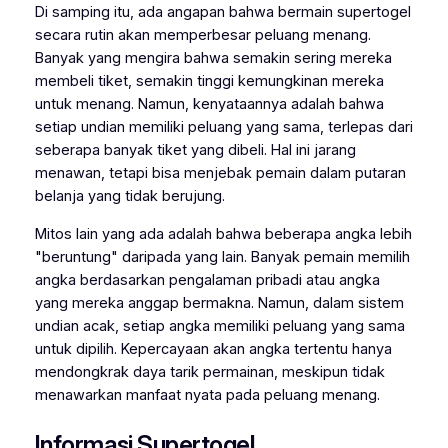
Di samping itu, ada angapan bahwa bermain supertogel
secara rutin akan memperbesar peluang menang.
Banyak yang mengira bahwa semakin sering mereka
membeli tiket, semakin tinggi kemungkinan mereka
untuk menang. Namun, kenyataannya adalah bahwa
setiap undian memiliki peluang yang sama, terlepas dari
seberapa banyak tiket yang dibeli. Hal ini jarang
menawan, tetapi bisa menjebak pemain dalam putaran
belanja yang tidak berujung.
Mitos lain yang ada adalah bahwa beberapa angka lebih
"beruntung" daripada yang lain. Banyak pemain memilih
angka berdasarkan pengalaman pribadi atau angka
yang mereka anggap bermakna. Namun, dalam sistem
undian acak, setiap angka memiliki peluang yang sama
untuk dipilih. Kepercayaan akan angka tertentu hanya
mendongkrak daya tarik permainan, meskipun tidak
menawarkan manfaat nyata pada peluang menang.
Informasi Supertogel