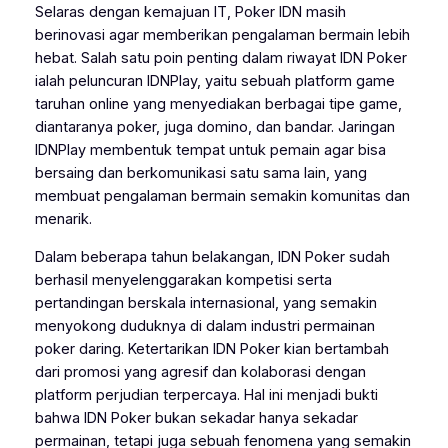
Selaras dengan kemajuan IT, Poker IDN masih
berinovasi agar memberikan pengalaman bermain lebih
hebat. Salah satu poin penting dalam riwayat IDN Poker
ialah peluncuran IDNPlay, yaitu sebuah platform game
taruhan online yang menyediakan berbagai tipe game,
diantaranya poker, juga domino, dan bandar. Jaringan
IDNPlay membentuk tempat untuk pemain agar bisa
bersaing dan berkomunikasi satu sama lain, yang
membuat pengalaman bermain semakin komunitas dan
menarik.
Dalam beberapa tahun belakangan, IDN Poker sudah
berhasil menyelenggarakan kompetisi serta
pertandingan berskala internasional, yang semakin
menyokong duduknya di dalam industri permainan
poker daring. Ketertarikan IDN Poker kian bertambah
dari promosi yang agresif dan kolaborasi dengan
platform perjudian terpercaya. Hal ini menjadi bukti
bahwa IDN Poker bukan sekadar hanya sekadar
permainan, tetapi juga sebuah fenomena yang semakin