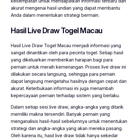
kesempatan untuk mendapatkan informasi terbaru dan
akurat mengenai hasil undian yang dapat membantu
Anda dalam menentukan strategi bermain.
Hasil Live Draw Togel Macau
Hasil Live Draw Togel Macau menjadi informasi yang
sangat dinantikan oleh para pecinta togel. Setiap hasil
yang dikeluarkan memberikan harapan bagi para
pemain untuk meraih kemenangan. Proses live draw ini
dilakukan secara langsung, sehingga para pemain
dapat langsung mengetahui hasilnya dengan cepat dan
akurat. Keterbukaan informasi ini juga menambah
kepercayaan pemain terhadap sistem yang berlaku.
Dalam setiap sesi live draw, angka-angka yang ditarik
memiliki makna tersendiri. Banyak pemain yang
menganalisis hasil-hasil sebelumnya untuk menentukan
strategi dan angka-angka yang akan mereka pasang.
Oleh karena itu, hasil live draw tidak hanya sekedar