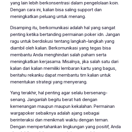
yang lain lebih berkonsentrasi dalam pengelolaan koin.
Dengan cara ini, kalian bisa saling support dan
meningkatkan peluang untuk menang.
Disamping itu, berkomunikasi adalah hal yang sangat
penting ketika bertanding permainan poker idn. Jangan
ragu untuk berdiskusi tentang langkah-langkah yang
diambil oleh kalian. Berkomunikasi yang tegas bisa
membantu Anda menghindari salah paham serta
meningkatkan kerjasama. Misalnya, jika salah satu dari
kalian dari kalian memiliki lembaran kartu yang bagus,
beritahu rekanku dapat membantu tim kalian untuk
menentukan strategi yang menyerang.
Yang terakhir, hal penting agar selalu bersenang-
senang. Janganlah begitu berat hati dengan
kemenangan maupun maupun kekalahan. Permainan
wargapoker sebaiknya adalah ajang sebagai
berinteraksi dan menikmati waktu dengan teman.
Dengan mempertahankan lingkungan yang positif, Anda