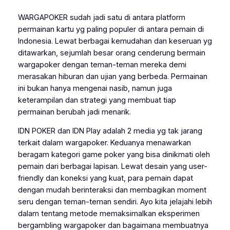
WARGAPOKER sudah jadi satu di antara platform
permainan kartu yg paling populer di antara pemain di
Indonesia. Lewat berbagai kemudahan dan keseruan yg
ditawarkan, sejumlah besar orang cenderung bermain
wargapoker dengan teman-teman mereka demi
merasakan hiburan dan ujian yang berbeda. Permainan
ini bukan hanya mengenai nasib, namun juga
keterampilan dan strategi yang membuat tiap
permainan berubah jadi menarik.
IDN POKER dan IDN Play adalah 2 media yg tak jarang
terkait dalam wargapoker. Keduanya menawarkan
beragam kategori game poker yang bisa dinikmati oleh
pemain dari berbagai lapisan. Lewat desain yang user-
friendly dan koneksi yang kuat, para pemain dapat
dengan mudah berinteraksi dan membagikan moment
seru dengan teman-teman sendiri. Ayo kita jelajahi lebih
dalam tentang metode memaksimalkan eksperimen
bergambling wargapoker dan bagaimana membuatnya