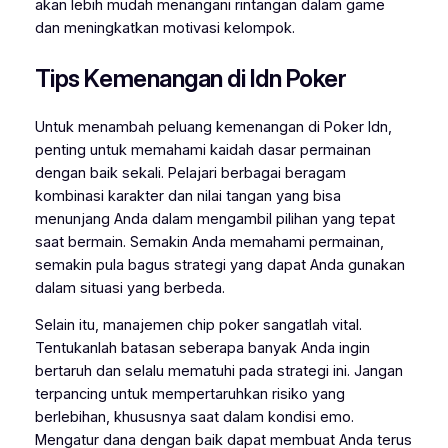
akan lebih mudah menangani rintangan dalam game
dan meningkatkan motivasi kelompok.
Tips Kemenangan di Idn Poker
Untuk menambah peluang kemenangan di Poker Idn,
penting untuk memahami kaidah dasar permainan
dengan baik sekali. Pelajari berbagai beragam
kombinasi karakter dan nilai tangan yang bisa
menunjang Anda dalam mengambil pilihan yang tepat
saat bermain. Semakin Anda memahami permainan,
semakin pula bagus strategi yang dapat Anda gunakan
dalam situasi yang berbeda.
Selain itu, manajemen chip poker sangatlah vital.
Tentukanlah batasan seberapa banyak Anda ingin
bertaruh dan selalu mematuhi pada strategi ini. Jangan
terpancing untuk mempertaruhkan risiko yang
berlebihan, khususnya saat dalam kondisi emo.
Mengatur dana dengan baik dapat membuat Anda terus