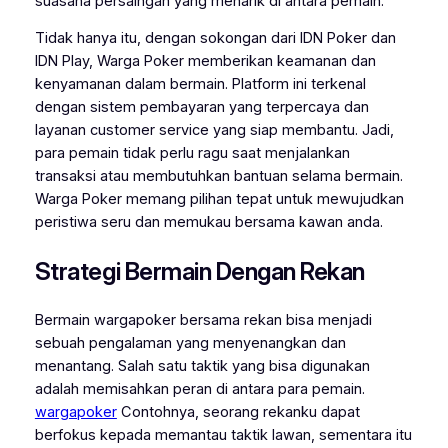
suasana persaingan yang menarik di antara pemain.
Tidak hanya itu, dengan sokongan dari IDN Poker dan
IDN Play, Warga Poker memberikan keamanan dan
kenyamanan dalam bermain. Platform ini terkenal
dengan sistem pembayaran yang terpercaya dan
layanan customer service yang siap membantu. Jadi,
para pemain tidak perlu ragu saat menjalankan
transaksi atau membutuhkan bantuan selama bermain.
Warga Poker memang pilihan tepat untuk mewujudkan
peristiwa seru dan memukau bersama kawan anda.
Strategi Bermain Dengan Rekan
Bermain wargapoker bersama rekan bisa menjadi
sebuah pengalaman yang menyenangkan dan
menantang. Salah satu taktik yang bisa digunakan
adalah memisahkan peran di antara para pemain.
wargapoker
Contohnya, seorang rekanku dapat
berfokus kepada memantau taktik lawan, sementara itu